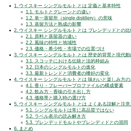
1.
ウイスキー シングルモルト とは 定義と基本特性
1.1.
モルトとグレーンとの違い
1.2.
単一蒸留所（single distillery）の意味
1.3.
蒸留方法と熟成の影響
2.
ウイスキー シングルモルト とは ブレンデッドとの比
2.1.
原料と蒸留器の違い
2.2.
風味の特性と地域性
2.3.
価格・希少性・市場での位置づけ
3.
ウイスキー シングルモルト とは 歴史的背景と現代動
3.1.
スコッチにおける伝統と法的枠組み
3.2.
日本のシングルモルトの進化
3.3.
最新トレンドと消費者の嗜好の変化
4.
ウイスキー シングルモルト とは 味わいと楽しみ方
4.1.
香り・フレーバープロファイルの構成要素
4.2.
飲み方・香味の引き出し方
4.3.
価格帯と購入時の選び方
5.
ウイスキー シングルモルト とは よくある誤解と注意
5.1.
シングルモルトは常に高品質ではない
5.2.
ラベル表示の読み解き方
5.3.
ブレンデッドモルトやブレンディドとの混同
6.
まとめ