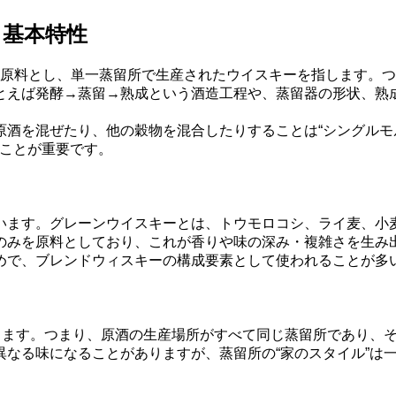
と基本特性
を原料とし、単一蒸留所で生産されたウイスキーを指します。つま
とえば発酵→蒸留→熟成という酒造工程や、蒸留器の形状、熟
原酒を混ぜたり、他の穀物を混合したりすることは“シングルモ
見ることが重要です。
います。グレーンウイスキーとは、トウモロコシ、ライ麦、小
のみを原料としており、これが香りや味の深み・複雑さを生み
めで、ブレンドウィスキーの構成要素として使われることが多
味します。つまり、原酒の生産場所がすべて同じ蒸留所であり、
異なる味になることがありますが、蒸留所の“家のスタイル”は