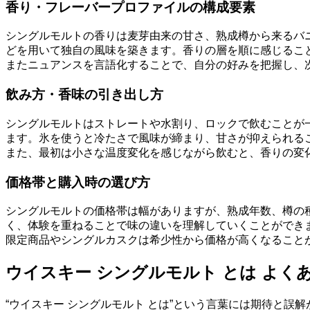
香り・フレーバープロファイルの構成要素
シングルモルトの香りは麦芽由来の甘さ、熟成樽から来るバ
どを用いて独自の風味を築きます。香りの層を順に感じるこ
またニュアンスを言語化することで、自分の好みを把握し、
飲み方・香味の引き出し方
シングルモルトはストレートや水割り、ロックで飲むことが
ます。氷を使うと冷たさで風味が締まり、甘さが抑えられる
また、最初は小さな温度変化を感じながら飲むと、香りの変
価格帯と購入時の選び方
シングルモルトの価格帯は幅がありますが、熟成年数、樽の種
く、体験を重ねることで味の違いを理解していくことができ
限定商品やシングルカスクは希少性から価格が高くなること
ウイスキー シングルモルト とは よく
“ウイスキー シングルモルト とは”という言葉には期待と