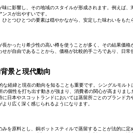
が味に影響し、その地域のスタイルが形成されます。例えば、
アンスが出やすいです。
、ひとつひとつの要素は穏やかながら、安定した味わいをもた
が長かったり希少性の高い樽を使うことが多く、その結果価格
わせが自由であることから、価格が比較的手ごろであり、日常
的背景と現代動向
歴史的な経緯と現在の動向を知ることも重要です。シングルモル
留所の個性を打ち出す動きが強まり、消費者の関心が高まりまし
特に日本やスコットランドにおいては蒸留所ごとのブランド力
がより広く深く感じられるようになります。
のみを原料とし、銅ポットスティルで蒸留することが法的に定