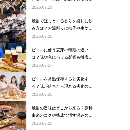
覚の感じ方を解説
2026.07.29
焼酎でほっとする香りを楽しむ飲
み方は？お湯割りに柚子や生姜を
加えてリラックス効果を実感
2026.07.28
ビールに使う麦芽の種類の違い
は？味や色に与える影響も徹底解
説
2026.07.27
ビールを常温保存すると劣化す
る？味が落ちたら現れる劣化のサ
インを解説
2026.07.26
焼酎の旨味はどこから来る？原料
由来のコクや熟成で増す深みの秘
密を解説
2026.07.25