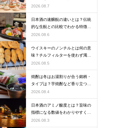
の差を解説
2026.08.7
日本酒の速醸酛の違いとは？伝統
的な生酛との比較でわかる特徴を
解説
2026.08.6
ウイスキーのノンチルとは何の意
味？チルフィルターを使わず濁り
をあえて残す製法
2026.08.5
焼酎は冬はお湯割りが合う銘柄・
タイプは？芋焼酎など香り立つ本
格焼酎で体が温まる
2026.08.4
日本酒のアミノ酸度とは？旨味の
指標になる数値をわかりやすく解
説
2026.08.3