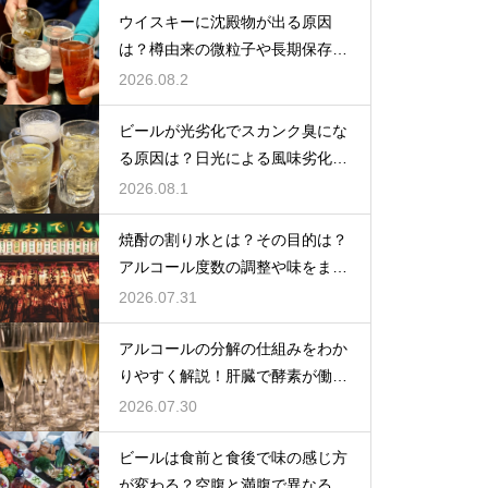
ウイスキーに沈殿物が出る原因
は？樽由来の微粒子や長期保存で
成分が析出するため
2026.08.2
ビールが光劣化でスカンク臭にな
る原因は？日光による風味劣化を
解説
2026.08.1
焼酎の割り水とは？その目的は？
アルコール度数の調整や味をまろ
やかにする効果を解説
2026.07.31
アルコールの分解の仕組みをわか
りやすく解説！肝臓で酵素が働き
アセトアルデヒドに変化して無害
2026.07.30
化
ビールは食前と食後で味の感じ方
が変わる？空腹と満腹で異なる味