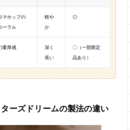
ロマホップの
軽や
◎
ローラル
か
の重厚感
深く
〇（一部限定
長い
品あり）
スターズドリームの製法の違い