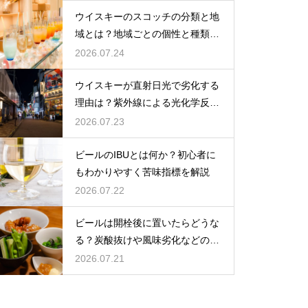
ウイスキーのスコッチの分類と地
域とは？地域ごとの個性と種類を
解説
2026.07.24
ウイスキーが直射日光で劣化する
理由は？紫外線による光化学反応
で風味が損なわれるため
2026.07.23
ビールのIBUとは何か？初心者に
もわかりやすく苦味指標を解説
2026.07.22
ビールは開栓後に置いたらどうな
る？炭酸抜けや風味劣化などの影
響を解説
2026.07.21