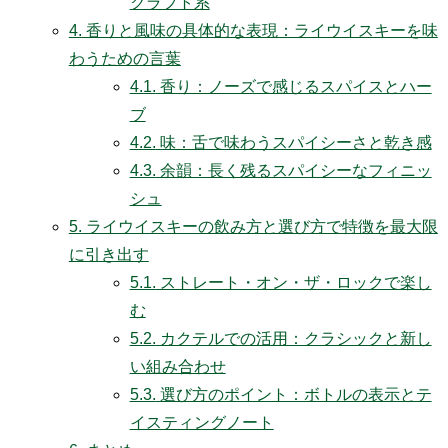
クラフト系
4.
香りと風味の具体的な表現：ライウイスキーを味
わうための言葉
4.1.
香り：ノーズで感じるスパイスとハー
ブ
4.2.
味：舌で味わうスパイシーさと乾き感
4.3.
余韻：長く残るスパイシーなフィニッ
シュ
5.
ライウイスキーの飲み方と選び方で特徴を最大限
に引き出す
5.1.
ストレート・オン・ザ・ロックで楽し
む
5.2.
カクテルでの活用：クラシックと新し
い組み合わせ
5.3.
選び方のポイント：ボトルの表示とテ
イスティングノート