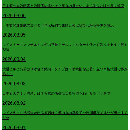
日本酒の大吟醸酒と吟醸酒の違いは？磨きの度合いによる香りと味の差を解説
2026.08.06
日本酒の速醸酛の違いとは？伝統的な生酛との比較でわかる特徴を解説
2026.08.05
ウイスキーのノンチルとは何の意味？チルフィルターを使わず濁りをあえて残す
製法
2026.08.04
焼酎は冬はお湯割りが合う銘柄・タイプは？芋焼酎など香り立つ本格焼酎で体が
温まる
2026.08.03
日本酒のアミノ酸度とは？旨味の指標になる数値をわかりやすく解説
2026.08.02
ウイスキーに沈殿物が出る原因は？樽由来の微粒子や長期保存で成分が析出する
ため
2026.08.01