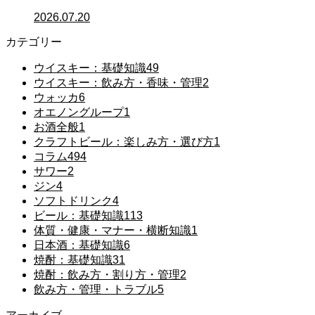
2026.07.20
カテゴリー
ウイスキー：基礎知識
49
ウイスキー：飲み方・香味・管理
2
ウォッカ
6
オエノングループ
1
お酒全般
1
クラフトビール：楽しみ方・選び方
1
コラム
494
サワー
2
ジン
4
ソフトドリンク
4
ビール：基礎知識
113
体質・健康・マナー・横断知識
1
日本酒：基礎知識
6
焼酎：基礎知識
31
焼酎：飲み方・割り方・管理
2
飲み方・管理・トラブル
5