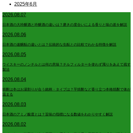
2025年6月
2026.08.07
日本酒の大吟醸酒と吟醸酒の違いは？磨きの度合いによる香りと味の差を解説
2026.08.06
日本酒の速醸酛の違いとは？伝統的な生酛との比較でわかる特徴を解説
2026.08.05
ウイスキーのノンチルとは何の意味？チルフィルターを使わず濁りをあえて残す
製法
2026.08.04
焼酎は冬はお湯割りが合う銘柄・タイプは？芋焼酎など香り立つ本格焼酎で体が
温まる
2026.08.03
日本酒のアミノ酸度とは？旨味の指標になる数値をわかりやすく解説
2026.08.02