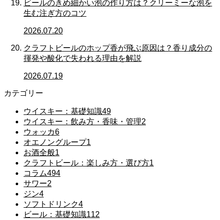
ビールのきめ細かい泡の作り方は？クリーミーな泡を
生む注ぎ方のコツ
2026.07.20
クラフトビールのホップ香が飛ぶ原因は？香り成分の
揮発や酸化で失われる理由を解説
2026.07.19
カテゴリー
ウイスキー：基礎知識
49
ウイスキー：飲み方・香味・管理
2
ウォッカ
6
オエノングループ
1
お酒全般
1
クラフトビール：楽しみ方・選び方
1
コラム
494
サワー
2
ジン
4
ソフトドリンク
4
ビール：基礎知識
112