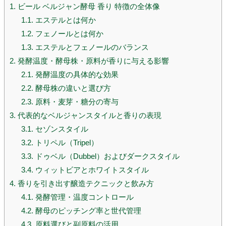
1.
ビール ベルジャン酵母 香り 特徴の全体像
1.1.
エステルとは何か
1.2.
フェノールとは何か
1.3.
エステルとフェノールのバランス
2.
発酵温度・酵母株・原料が香りに与える影響
2.1.
発酵温度の具体的な効果
2.2.
酵母株の違いと選び方
2.3.
原料・麦芽・糖分の寄与
3.
代表的なベルジャンスタイルと香りの表現
3.1.
セゾンスタイル
3.2.
トリペル（Tripel）
3.3.
ドゥベル（Dubbel）およびダークスタイル
3.4.
ウィットビアとホワイトスタイル
4.
香りを引き出す醸造テクニックと飲み方
4.1.
発酵管理・温度コントロール
4.2.
酵母のピッチング率と世代管理
4.3.
原料選びと副原料の活用