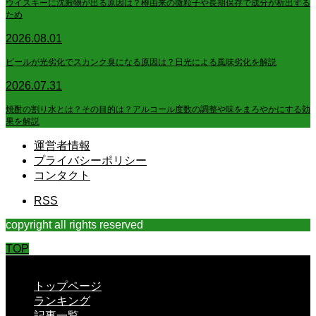
ウイスキーに沈殿物が出る原因は？樽由来の微粒子や長期保存で成分が析出する
ため
2026.08.01
ビールが光劣化でスカンク臭になる原因は？日光による風味劣化を解説
2026.07.31
焼酎の割り水とは？その目的は？アルコール度数の調整や味をまろやかにする効
果を解説
運営者情報
プライバシーポリシー
コンタクト
RSS
copyright all rights reserved
TOP
CLOSE
トップページ
ランキング
記事一覧