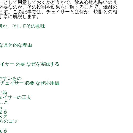
ーとして用意しておくかどうかで、飲み心地も酔いの具
必要なのか、その役割や効果を理解することで、焼酎の
ます。この記事では、チェイサーとは何か、焼酎との相
丁寧に解説します。
は何か、そしてその意味
な具体的な理由
イサー 必要 なぜを実践する
やすいもの
チェイサー 必要 なぜ応用編
い時
ェイサーの工夫
こと
も
せる
スク
方のコツ
える