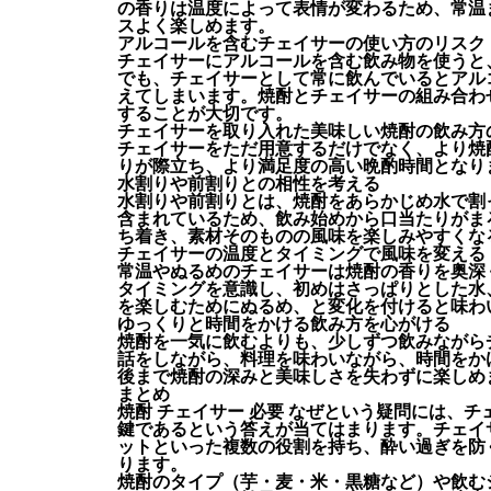
の香りは温度によって表情が変わるため、常温
スよく楽しめます。
アルコールを含むチェイサーの使い方のリスク
チェイサーにアルコールを含む飲み物を使うと
でも、チェイサーとして常に飲んでいるとアル
えてしまいます。焼酎とチェイサーの組み合わ
することが大切です。
チェイサーを取り入れた美味しい焼酎の飲み方
チェイサーをただ用意するだけでなく、より焼
りが際立ち、より満足度の高い晩酌時間となり
水割りや前割りとの相性を考える
水割りや前割りとは、焼酎をあらかじめ水で割
含まれているため、飲み始めから口当たりがま
ち着き、素材そのものの風味を楽しみやすくな
チェイサーの温度とタイミングで風味を変える
常温やぬるめのチェイサーは焼酎の香りを奥深
タイミングを意識し、初めはさっぱりとした水
を楽しむためにぬるめ、と変化を付けると味わ
ゆっくりと時間をかける飲み方を心がける
焼酎を一気に飲むよりも、少しずつ飲みながら
話をしながら、料理を味わいながら、時間をか
後まで焼酎の深みと美味しさを失わずに楽しめ
まとめ
焼酎 チェイサー 必要 なぜという疑問には、
鍵であるという答えが当てはまります。チェイ
ットといった複数の役割を持ち、酔い過ぎを防
ります。
焼酎のタイプ（芋・麦・米・黒糖など）や飲む