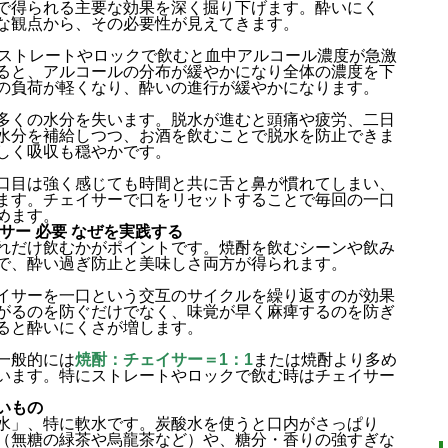
で得られる主要な効果を深く掘り下げます。酔いにく
な観点から、その必要性が見えてきます。
、ストレートやロックで飲むと血中アルコール濃度が急激
ると、アルコールの分布が緩やかになり全体の濃度を下
の負荷が軽くなり、酔いの進行が緩やかになります。
多くの水分を失います。脱水が進むと頭痛や疲労、二日
水分を補給しつつ、お酒を飲むことで脱水を防止できま
しく吸収も穏やかです。
口目は強く感じても時間と共に舌と鼻が慣れてしまい、
ます。チェイサーで口をリセットすることで毎回の一口
めます。
サー 必要 なぜを実践する
れだけ飲むかがポイントです。焼酎を飲むシーンや飲み
で、酔い過ぎ防止と美味しさ両方が得られます。
イサーを一口という交互のサイクルを繰り返すのが効果
がるのを防ぐだけでなく、味覚が早く麻痺するのを防ぎ
ると酔いにくさが増します。
一般的には
焼酎：チェイサー＝1：1
または焼酎より多め
います。特にストレートやロックで飲む時はチェイサー
いもの
水」、特に軟水です。炭酸水を使うと口内がさっぱり
（無糖の緑茶や烏龍茶など）や、糖分・香りの強すぎな