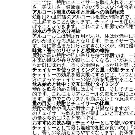
ここでは、焼酎にチェイサーを取り入れること
さ、美味しさ、健康面でのバランスなど複合的
アルコール濃度の緩和と肝臓への負担軽減
焼酎は25度前後のアルコール度数が標準的で
に上昇することがあります。チェイサーを用い
げることができます。これにより肝臓での代謝
脱水の予防と水分補給
アルコールには利尿作用があり、体は飲酒中に
酔いが強くなる原因となります。チェイサーで
す。特に常温または冷たすぎない水が、体に優
味覚・香りのリセットと感覚の維持
度数の高い焼酎や強い香りを持つ銘柄では、一
本来の風味や香りが感じにくくなることがあり
を新鮮に味わえ、香りの余韻もしっかりと楽し
チェイサーを使うタイミングと量：焼酎 チェイ
チェイサーの効果を最大限にするには、いつど
方によってチェイサーの使い方を調整すること
飲み始めと途中：交互に飲むタイミング
焼酎を飲み始める時にはまず一口、そしてチェ
的です。これによりアルコールの濃度が急に上
ます。途中でこのリズムを崩さないよう意識す
量の目安：焼酎とチェイサーの比率
焼酎の度数や個人の耐性により異なりますが、
のチェイサーを飲む比率が望ましいと言われて
の量を多めに取ると安心です。
おすすめの飲み物：チェイサーとして使いやす
チェイサーとして最も無難で相性が良いのは「
し、香りの余韻も立ちやすくなります。お茶類