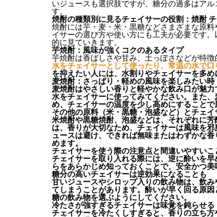
いジュースも選択肢ですが、糖分の過多はアル
す。
焼酎の種類別に見るチェイサーの役割：焼酎 チ
焼酎には芋・麦・米・黒糖などさまざまな原料
イサーの選び方や使い方にも工夫が必要です。
的に見ていきます。
芋焼酎：風味が強くコクのあるタイプ
芋焼酎は香ばしさや甘み、土っぽさなどが特徴
水をチェイサーとして使ったり、常温の水で口
を抑えたい人には、水割りやチェイサーを多め
麦焼酎：さっぱり・軽めの風味を楽しみたい時
麦焼酎はやさしい香りと軽やかな飲み口が魅力
水をチェイサーに使ってみてください。また、
め、チェイサーの温度を少し高めにすることで
その他の原料（米・黒糖・泡盛など）とチェイ
米焼酎や黒糖焼酎、泡盛などは、それぞれに芳
は、香りが大切なため、チェイサーは風味を邪
ュースは避け、できれば無味またはわずかな香
めます。
チェイサーを使う際の注意点と間違いやすいこ
チェイサーを取り入れる際には、逆に酔いを早
らをあらかじめ知っておくことで、安全かつ美
糖分の高いチェイサーは逆効果になることも
甘いジュースやシロップ入りの飲み物は、飲み
てしまうことがあります。酔いが早く回る原因
糖の飲み物を選ぶようにしてください。
冷たさが強すぎるチェイサーは味覚を鈍らせる
チェイサーを冷たくしすぎると、香りの立ち方