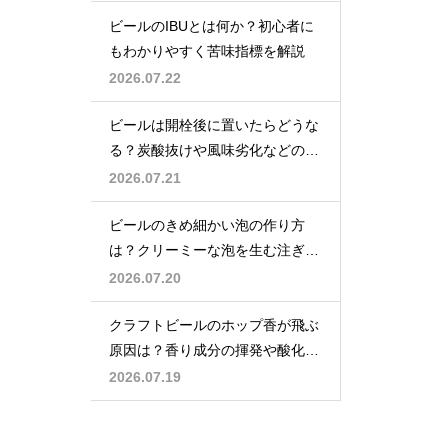
ビールのIBUとは何か？初心者に
もわかりやすく苦味指標を解説
2026.07.22
ビールは開栓後に置いたらどうな
る？炭酸抜けや風味劣化などの影
響を解説
2026.07.21
ビールのきめ細かい泡の作り方
は？クリーミーな泡を生む注ぎ方
のコツ
2026.07.20
クラフトビールのホップ香が飛ぶ
原因は？香り成分の揮発や酸化で
失われる理由を解説
2026.07.19