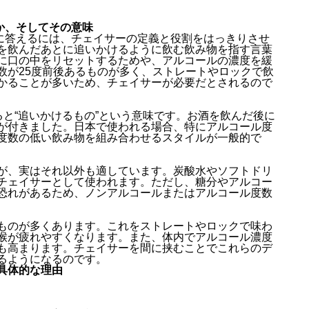
何か、そしてその意味
いに答えるには、チェイサーの定義と役割をはっきりさせ
を飲んだあとに追いかけるように飲む飲み物を指す言葉
に口の中をリセットするためや、アルコールの濃度を緩
数が25度前後あるものが多く、ストレートやロックで飲
かることが多いため、チェイサーが必要だとされるので
訳すると“追いかけるもの”という意味です。お酒を飲んだ後に
が付きました。日本で使われる場合、特にアルコール度
度数の低い飲み物を組み合わせるスタイルが一般的で
が、実はそれ以外も適しています。炭酸水やソフトドリ
チェイサーとして使われます。ただし、糖分やアルコー
恐れがあるため、ノンアルコールまたはアルコール度数
ものが多くあります。これをストレートやロックで味わ
喉が疲れやすくなります。また、体内でアルコール濃度
も高まります。チェイサーを間に挟むことでこれらのデ
るようになるのです。
具体的な理由