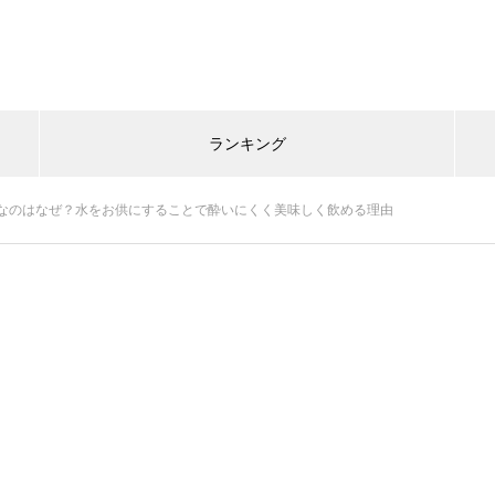
ランキング
なのはなぜ？水をお供にすることで酔いにくく美味しく飲める理由