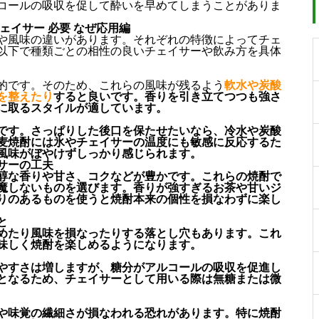
コールの吸収を促して酔いを早めてしまうことがありま
ェイサー 必要 なぜ応用編
や風味の違いがあります。それぞれの特徴によってチェ
以下で種類ごとの相性の良いチェイサーや飲み方を具体
的です。そのため、これらの風味が残るよう
軟水や炭酸
を整えたり
すると良いです。香りを引き立てつつも強さ
に取るスタイルが適しています。
です。さっぱりした後口を保たせたいなら、冷水や炭酸
麦焼酎には氷やチェイサーの温度にも敏感に反応するた
風味がぼやけずしっかり感じられます。
サーの工夫
醇な香りや甘さ、コクなどが豊かです。これらの焼酎で
魔しないものを選びます。香りが強すぎるお茶や甘いジ
りのあるものを使うと焼酎本来の個性を損なわずに楽し
と
めたり風味を損なったりする落とし穴もあります。これ
味しく焼酎を楽しめるようになります。
やすさは増しますが、糖分がアルコールの吸収を促進し
となるため、チェイサーとして用いる際は無糖または微
や味覚の繊細さが損なわれる恐れがあります。特に焼酎