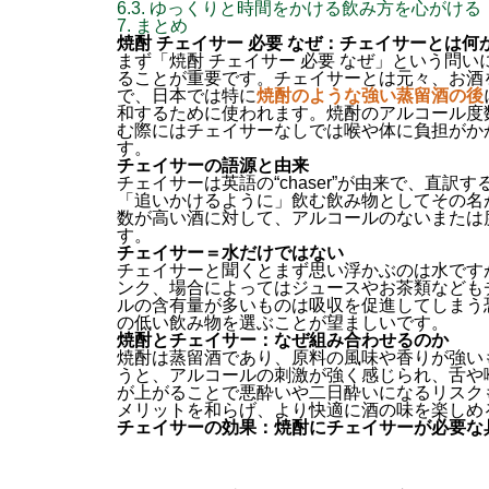
6.3.
ゆっくりと時間をかける飲み方を心がける
7.
まとめ
焼酎 チェイサー 必要 なぜ：チェイサーとは
まず「焼酎 チェイサー 必要 なぜ」という問
ることが重要です。チェイサーとは元々、お酒
で、日本では特に
焼酎のような強い蒸留酒の後
和するために使われます。焼酎のアルコール度
む際にはチェイサーなしでは喉や体に負担がか
す。
チェイサーの語源と由来
チェイサーは英語の“chaser”が由来で、直
「追いかけるように」飲む飲み物としてその名
数が高い酒に対して、アルコールのないまたは
す。
チェイサー＝水だけではない
チェイサーと聞くとまず思い浮かぶのは水です
ンク、場合によってはジュースやお茶類なども
ルの含有量が多いものは吸収を促進してしまう
の低い飲み物を選ぶことが望ましいです。
焼酎とチェイサー：なぜ組み合わせるのか
焼酎は蒸留酒であり、原料の風味や香りが強い
うと、アルコールの刺激が強く感じられ、舌や
が上がることで悪酔いや二日酔いになるリスク
メリットを和らげ、より快適に酒の味を楽しめ
チェイサーの効果：焼酎にチェイサーが必要な