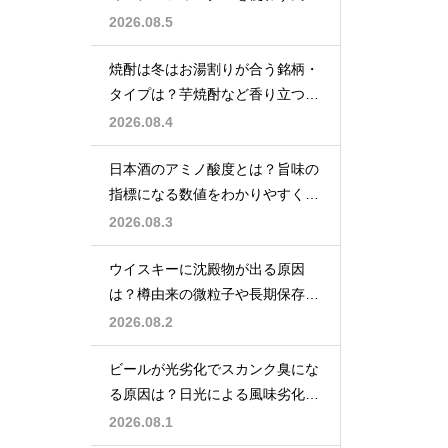
をあえて残す製法
2026.08.5
焼酎は冬はお湯割りが合う銘柄・
タイプは？芋焼酎など香り立つ本
格焼酎で体が温まる
2026.08.4
日本酒のアミノ酸度とは？旨味の
指標になる数値をわかりやすく解
説
2026.08.3
ウイスキーに沈殿物が出る原因
は？樽由来の微粒子や長期保存で
成分が析出するため
2026.08.2
ビールが光劣化でスカンク臭にな
る原因は？日光による風味劣化を
解説
2026.08.1