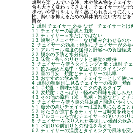
焼酎を楽しんでいる時、水や飲み物をチェイサ
合も大きく変わってきます。チェイサーがなぜ
味わいや香りをより深く感じられるようになり
性、酔いを抑えるための具体的な使い方などを
目次
1.
焼酎 チェイサー 必要 なぜ：チェイサーと
1.1.
チェイサーの語源と由来
1.2.
チェイサー＝水だけではない
1.3.
焼酎とチェイサー：なぜ組み合わせるのか
2.
チェイサーの効果：焼酎にチェイサーが必要
2.1.
アルコール濃度の緩和と肝臓への負担軽減
2.2.
脱水の予防と水分補給
2.3.
味覚・香りのリセットと感覚の維持
3.
チェイサーを使うタイミングと量：焼酎 チェ
3.1.
飲み始めと途中：交互に飲むタイミング
3.2.
量の目安：焼酎とチェイサーの比率
3.3.
おすすめの飲み物：チェイサーとして使い
4.
焼酎の種類別に見るチェイサーの役割：焼酎 
4.1.
芋焼酎：風味が強くコクのあるタイプ
4.2.
麦焼酎：さっぱり・軽めの風味を楽しみた
4.3.
その他の原料（米・黒糖・泡盛など）とチ
5.
チェイサーを使う際の注意点と間違いやすい
5.1.
糖分の高いチェイサーは逆効果になること
5.2.
冷たさが強すぎるチェイサーは味覚を鈍ら
5.3.
アルコールを含むチェイサーの使い方のリ
6.
チェイサーを取り入れた美味しい焼酎の飲み
6.1.
水割りや前割りとの相性を考える
6.2.
チェイサーの温度とタイミングで風味を変