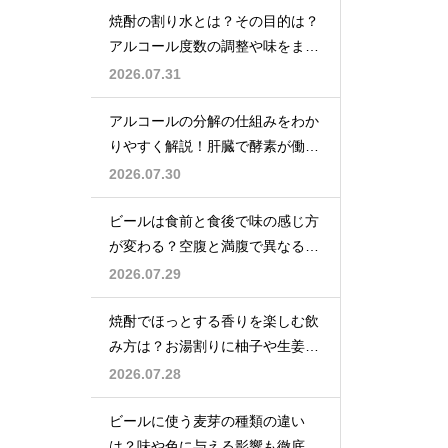
焼酎の割り水とは？その目的は？
アルコール度数の調整や味をまろ
やかにする効果を解説
2026.07.31
アルコールの分解の仕組みをわか
りやすく解説！肝臓で酵素が働き
アセトアルデヒドに変化して無害
2026.07.30
化
ビールは食前と食後で味の感じ方
が変わる？空腹と満腹で異なる味
覚の感じ方を解説
2026.07.29
焼酎でほっとする香りを楽しむ飲
み方は？お湯割りに柚子や生姜を
加えてリラックス効果を実感
2026.07.28
ビールに使う麦芽の種類の違い
は？味や色に与える影響も徹底解