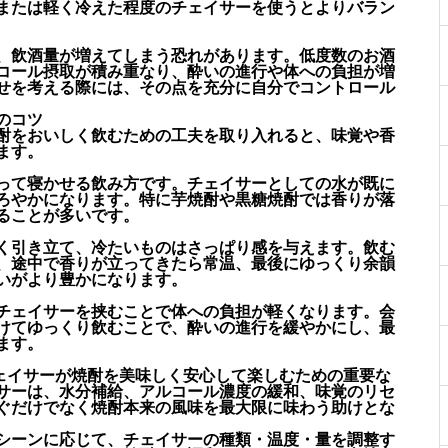
または軽く冷えた程度のチェイサーを使うとよりバラン
、飲酒量が増えてしまう恐れがあります。低度数のお酒
コール摂取が積み重なり、酔いの進行や体への負担が増
せを考える際には、その点を充分に自分でコントロール
のコツ
酎をおいしく飲むための工夫を取り入れると、味覚や香
ます。
って寝かせる飲み方です。チェイサーとしての水が既に
ろやかになります。特に芋焼酎や黒糖焼酎では香りが落
ることが多いです。
く引き立て、冷たいものはさっぱり感を与えます。飲む
、途中で香りが立ってきたら常温、最後にゆっくり余韻
いがより豊かになります。
チェイサーを挟むことで体への負担が軽くなります。会
けてゆっくり飲むことで、酔いの進行を緩やかにし、最
ます。
チェイサーが焼酎を美味しく安心して楽しむための重要な
サーは、水分補給、アルコール濃度の緩和、味覚のリセ
ぐだけでなく焼酎本来の風味を最大限に味わう助けとな
シーンに応じて、チェイサーの種類・温度・量を調整す