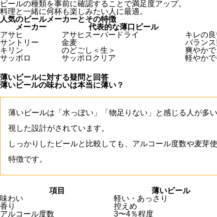
ビールの種類を事前に確認することで満足度アップ。
料理と一緒に何杯も楽しみたい人に最適。
人気のビールメーカーとその特徴
メーカー
代表的な薄口ビール
アサヒ
アサヒスーパードライ
キレの良
サントリー
金麦
バランス
キリン
のどごし＜生＞
爽やかで
サッポロ
サッポロクリア
軽やかで
薄いビールに対する疑問と回答
薄いビールの味わいは本当に薄い？
薄いビールは「水っぽい」「物足りない」と感じる人が多
視した設計がされています。
しっかりしたビールと比較しても、アルコール度数や麦芽
特徴です。
項目
薄いビール
味わい
軽い・あっさり
香り
控えめ
アルコール度数
3〜4％程度