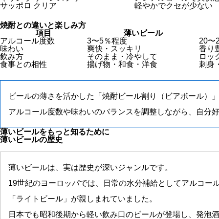
サッポロ クリア
軽やかでクセが少ない
焼酎との違いと楽しみ方
項目
薄いビール
アルコール度数
3〜5％程度
20〜
味わい
爽快・スッキリ
香り
飲み方
そのまま・冷やして
ロッ
食事との相性
揚げ物・和食・洋食
刺身
ビールの薄さを活かした「焼酎ビール割り（ビアボール）
アルコール度数や味わいのバランスを調整しながら、自分
薄いビールをもっと知るために
薄いビールの歴史
薄いビールは、実は歴史が深いジャンルです。
19世紀のヨーロッパでは、日常の水分補給としてアルコー
「ライトビール」が親しまれていました。
日本でも昭和後期から軽い飲み口のビールが登場し、発泡酒