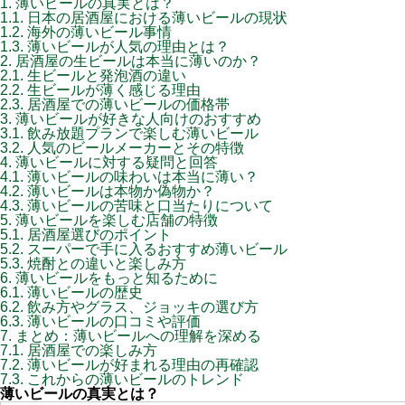
1.
薄いビールの真実とは？
1.1.
日本の居酒屋における薄いビールの現状
1.2.
海外の薄いビール事情
1.3.
薄いビールが人気の理由とは？
2.
居酒屋の生ビールは本当に薄いのか？
2.1.
生ビールと発泡酒の違い
2.2.
生ビールが薄く感じる理由
2.3.
居酒屋での薄いビールの価格帯
3.
薄いビールが好きな人向けのおすすめ
3.1.
飲み放題プランで楽しむ薄いビール
3.2.
人気のビールメーカーとその特徴
4.
薄いビールに対する疑問と回答
4.1.
薄いビールの味わいは本当に薄い？
4.2.
薄いビールは本物か偽物か？
4.3.
薄いビールの苦味と口当たりについて
5.
薄いビールを楽しむ店舗の特徴
5.1.
居酒屋選びのポイント
5.2.
スーパーで手に入るおすすめ薄いビール
5.3.
焼酎との違いと楽しみ方
6.
薄いビールをもっと知るために
6.1.
薄いビールの歴史
6.2.
飲み方やグラス、ジョッキの選び方
6.3.
薄いビールの口コミや評価
7.
まとめ：薄いビールへの理解を深める
7.1.
居酒屋での楽しみ方
7.2.
薄いビールが好まれる理由の再確認
7.3.
これからの薄いビールのトレンド
薄いビールの真実とは？