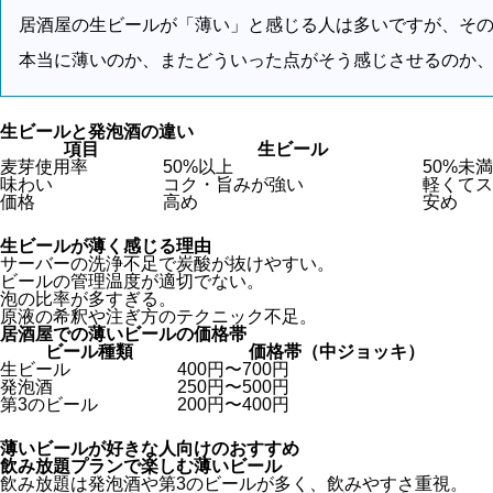
居酒屋の生ビールが「薄い」と感じる人は多いですが、そ
本当に薄いのか、またどういった点がそう感じさせるのか
生ビールと発泡酒の違い
項目
生ビール
麦芽使用率
50%以上
50%未
味わい
コク・旨みが強い
軽くてス
価格
高め
安め
生ビールが薄く感じる理由
サーバーの洗浄不足で炭酸が抜けやすい。
ビールの管理温度が適切でない。
泡の比率が多すぎる。
原液の希釈や注ぎ方のテクニック不足。
居酒屋での薄いビールの価格帯
ビール種類
価格帯（中ジョッキ）
生ビール
400円〜700円
発泡酒
250円〜500円
第3のビール
200円〜400円
薄いビールが好きな人向けのおすすめ
飲み放題プランで楽しむ薄いビール
飲み放題は発泡酒や第3のビールが多く、飲みやすさ重視。