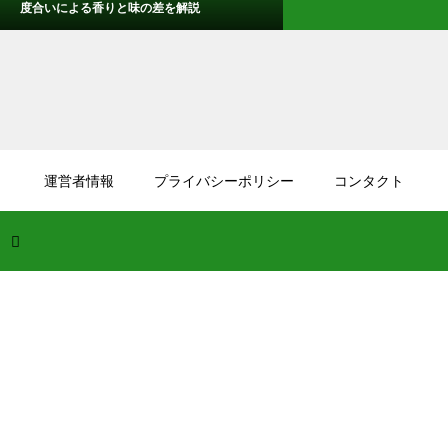
度合いによる香りと味の差を解説
2026.08.06
日本酒の速醸酛の違いとは？伝統的な生酛と
運営者情報
プライバシーポリシー
コンタクト
の比較でわかる特徴を解説
2026.08.05
ウイスキーのノンチルとは何の意味？チルフ
ィルターを使わず濁りをあえて残す製法