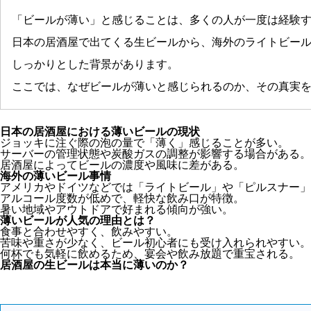
「ビールが薄い」と感じることは、多くの人が一度は経験
日本の居酒屋で出てくる生ビールから、海外のライトビー
しっかりとした背景があります。
ここでは、なぜビールが薄いと感じられるのか、その真実
日本の居酒屋における薄いビールの現状
ジョッキに注ぐ際の泡の量で「薄く」感じることが多い。
サーバーの管理状態や炭酸ガスの調整が影響する場合がある。
居酒屋によってビールの濃度や風味に差がある。
海外の薄いビール事情
アメリカやドイツなどでは「ライトビール」や「ピルスナー」
アルコール度数が低めで、軽快な飲み口が特徴。
暑い地域やアウトドアで好まれる傾向が強い。
薄いビールが人気の理由とは？
食事と合わせやすく、飲みやすい。
苦味や重さが少なく、ビール初心者にも受け入れられやすい。
何杯でも気軽に飲めるため、宴会や飲み放題で重宝される。
居酒屋の生ビールは本当に薄いのか？