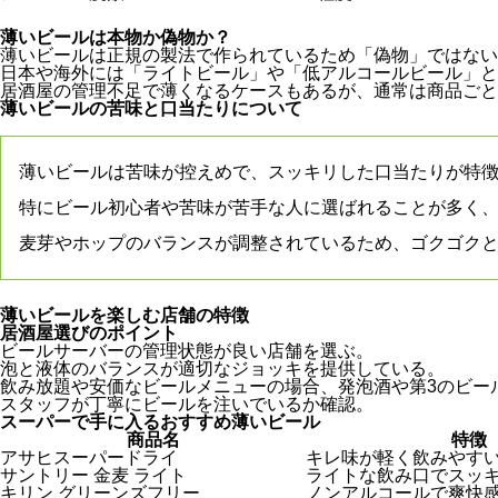
薄いビールは本物か偽物か？
薄いビールは正規の製法で作られているため「偽物」ではない
日本や海外には「ライトビール」や「低アルコールビール」と
居酒屋の管理不足で薄くなるケースもあるが、通常は商品ごと
薄いビールの苦味と口当たりについて
薄いビールは苦味が控えめで、スッキリした口当たりが特
特にビール初心者や苦味が苦手な人に選ばれることが多く
麦芽やホップのバランスが調整されているため、ゴクゴク
薄いビールを楽しむ店舗の特徴
居酒屋選びのポイント
ビールサーバーの管理状態が良い店舗を選ぶ。
泡と液体のバランスが適切なジョッキを提供している。
飲み放題や安価なビールメニューの場合、発泡酒や第3のビー
スタッフが丁寧にビールを注いでいるか確認。
スーパーで手に入るおすすめ薄いビール
商品名
特徴
アサヒスーパードライ
キレ味が軽く飲みやす
サントリー 金麦 ライト
ライトな飲み口でスッ
キリン グリーンズフリー
ノンアルコールで爽快