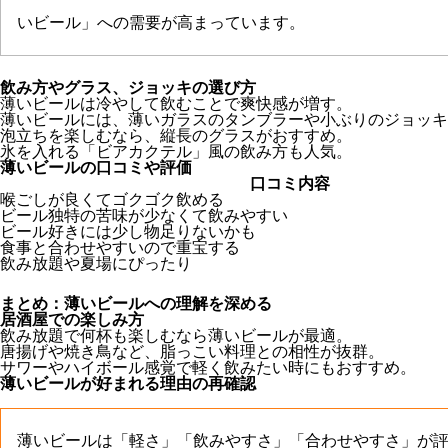
いビール」への需要が高まっています。
飲み方やグラス、ジョッキの選び方
薄いビールは冷やして飲むことで爽快感が増す。
薄いビールには、薄いガラスのタンブラーや小ぶりのジョッキ
泡立ちを楽しむなら、縦長のグラスがおすすめ。
氷を入れる「ビアカクテル」風の飲み方も人気。
薄いビールの口コミや評価
口コミ内容
喉ごしが良くてゴクゴク飲める
ビール独特の苦味が少なくて飲みやすい
ビール好きには少し物足りないかも
食事と合わせやすいので重宝する
飲み放題や夏場にぴったり
まとめ：薄いビールへの理解を深める
居酒屋での楽しみ方
飲み放題で何杯も楽しむなら薄いビールが最適。
唐揚げや焼き鳥など、脂っこい料理との相性が抜群。
サワーやハイボール感覚で軽く飲みたい時にもおすすめ。
薄いビールが好まれる理由の再確認
薄いビールは「軽さ」「飲みやすさ」「合わせやすさ」が