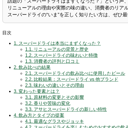
話題の「スーパードライはまずくなった？」という声
リニューアルの理由や実際の味の違い、消費者のリア
スーパードライの“いま”を正しく知りたい方は、ぜひ
目次
1.
スーパードライは本当にまずくなった？
1.1.
リニューアルの背景と歴史
1.2.
スーパードライの味わいと特徴
1.3.
消費者の評判と口コミ
2.
飲み比べの結果
2.1.
スーパードライの飲み比べに使用したビール
2.2.
比較結果：スーパードライ vs 他ブランド
2.3.
味わいの違いとその理由
3.
変わった要素とは？
3.1.
原材料の変更とその影響
3.2.
香りや苦味の変化
3.3.
アサヒスーパードライの新しい特性
4.
飲み方とタイプの提案
4.1.
最適なグラスやジョッキ
4.2.
スーパードライを楽しむためのおすすめの飲