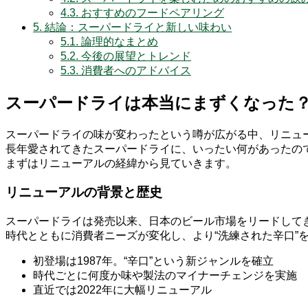
4.3.
おすすめのフードペアリング
5.
結論：スーパードライと新しい味わい
5.1.
論理的なまとめ
5.2.
今後の展望とトレンド
5.3.
消費者へのアドバイス
スーパードライは本当にまずくなった
スーパードライの味が変わったという噂が広がる中、リニュ
長年愛されてきたスーパードライに、いったい何があったの
まずはリニューアルの経緯から見ていきます。
リニューアルの背景と歴史
スーパードライは発売以来、日本のビール市場をリードして
時代とともに消費者ニーズが変化し、より“洗練された辛口”
初登場は1987年。“辛口”という新ジャンルを確立
時代ごとに何度か味や製法のマイナーチェンジを実施
直近では2022年に大幅リニューアル