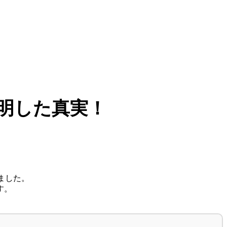
明した真実！
ました。
す。