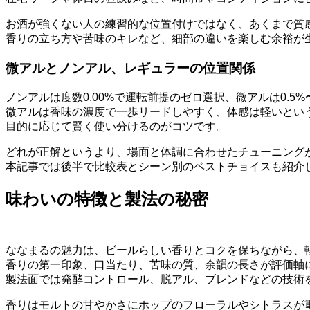
お酒が強くない人の練習的な位置付けではなく、あくまで質
香りの立ち方や苦味のキレなど、細部の違いを楽しむ余裕が
微アルとノンアル、レギュラーの位置関係
ノンアルは度数0.00%で運転前提のゼロ選択、微アルは0.5%
微アルは香味の濃度で一歩リードしやすく、体感は軽いとい
目的に応じて賢く使い分けるのがコツです。
どれが正解というより、場面と体調に合わせたチューニング
本記事では後半で比較表とシーン別のベストチョイスも紹介
味わいの特徴と製法の秘密
ななまるの魅力は、ビールらしい香りとコクを保ちながら、
香りの第一印象、口当たり、苦味の質、余韻の長さが評価軸
製法面では発酵コントロール、脱アル、ブレンドなどの技術
香りはモルトの甘やかさにホップのフローラルやシトラスが