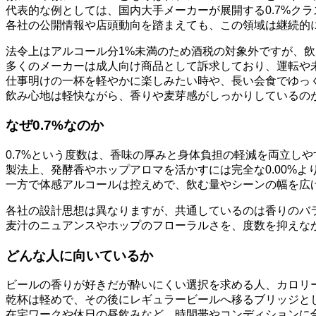
代表的な例としては、国内大手メーカーが展開する0.7%ク
各社の公開情報や店頭動向を踏まえても、この領域は継続的
法令上はアルコール分1%未満のため酒税の対象外ですが、
多くのメーカーは成人向け商品として訴求しており、運転や
仕事明けの一杯を軽やかに楽しみたい時や、長い会食でゆっ
飲み心地は軽快ながら、香りや麦芽感がしっかりしているの
なぜ0.7%なのか
0.7%という度数は、香味の厚みと身体負担の軽減を両立し
製法上、発酵香やホップアロマを活かすには完全な0.00%
一方で体感アルコールは控えめで、飲む量やシーンの幅を広
各社の設計思想は異なりますが、共通しているのは香りのバ
麦汁のニュアンスやホップのフローラルさを、度数を抑えな
どんな人に向いているか
ビールの香りが好きだが酔いにくい選択を求める人、カロリ
乾杯は軽めで、その後にレギュラービールへ移るブリッジと
在宅ワークや休日の昼飲みなど、時間帯やコンディションに