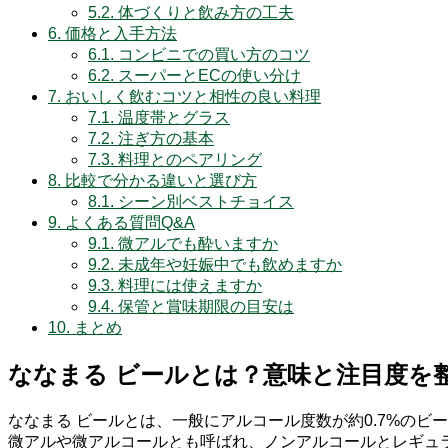
5.2.
体づくりと飲み方の工夫
6.
価格と入手方法
6.1.
コンビニでの買い方のコツ
6.2.
スーパーとECの使い分け
7.
おいしく飲むコツと相性の良い料理
7.1.
温度帯とグラス
7.2.
注ぎ方の基本
7.3.
料理とのペアリング
8.
比較で分かる違いと選び方
8.1.
シーン別ベストチョイス
9.
よくある質問Q&A
9.1.
微アルでも酔いますか
9.2.
未成年や妊娠中でも飲めますか
9.3.
料理には使えますか
9.4.
保管と賞味期限の目安は
10.
まとめ
ななまる ビールとは？意味と注目度を
ななまる ビールとは、一般にアルコール度数が約0.7%のビ
微アルや微アルコールとも呼ばれ、ノンアルコールとレギュ