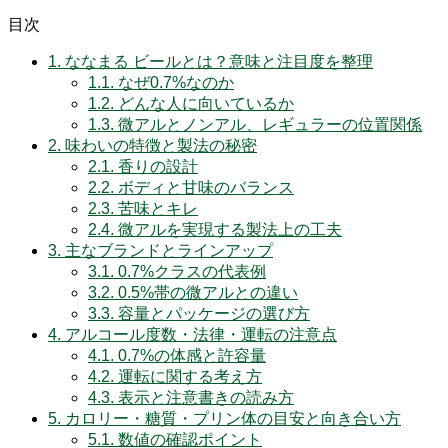
目次
1.
ななまる ビールとは？意味と注目度を整理
1.1.
なぜ0.7%なのか
1.2.
どんな人に向いているか
1.3.
微アルとノンアル、レギュラーの位置関係
2.
味わいの特徴と製法の秘密
2.1.
香りの設計
2.2.
ボディと甘味のバランス
2.3.
苦味とキレ
2.4.
微アルを実現する製法上の工夫
3.
主なブランドとラインアップ
3.1.
0.7%クラスの代表例
3.2.
0.5%帯の微アルとの違い
3.3.
容量とパッケージの選び方
4.
アルコール度数・法律・運転の注意点
4.1.
0.7%の体感と許容量
4.2.
運転に関する考え方
4.3.
表示と注意書きの読み方
5.
カロリー・糖質・プリン体の目安と向き合い方
5.1.
数値の確認ポイント