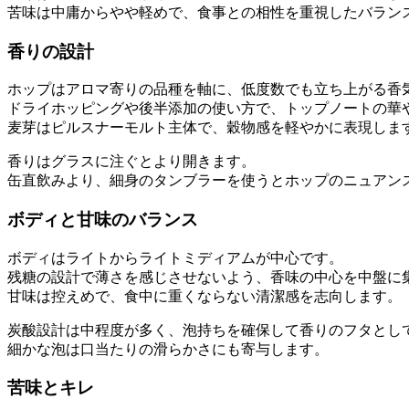
苦味は中庸からやや軽めで、食事との相性を重視したバラン
香りの設計
ホップはアロマ寄りの品種を軸に、低度数でも立ち上がる香
ドライホッピングや後半添加の使い方で、トップノートの華
麦芽はピルスナーモルト主体で、穀物感を軽やかに表現しま
香りはグラスに注ぐとより開きます。
缶直飲みより、細身のタンブラーを使うとホップのニュアン
ボディと甘味のバランス
ボディはライトからライトミディアムが中心です。
残糖の設計で薄さを感じさせないよう、香味の中心を中盤に
甘味は控えめで、食中に重くならない清潔感を志向します。
炭酸設計は中程度が多く、泡持ちを確保して香りのフタとし
細かな泡は口当たりの滑らかさにも寄与します。
苦味とキレ