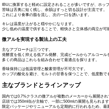
IBUに換算すると軽めに設定されることが多いですが、ホッ
苦味は舌奥に短く残し、余韻はすっと切る設計が主流です。
これにより食事の脂を流し、次の一口を誘います。
キレは温度が上がると穏やかになります。
少し低めの温度で供することで、軽快さと立体感の両立が可
微アルを実現する製法上の工夫
主なアプローチは三つです。
発酵度を低く抑える低アル発酵、完成ビールからアルコール
多くの商品はこれらを組み合わせて最適点を探ります。
香味保持には低温管理と酸素管理が不可欠です。
ホップの酸化を避け、モルトの甘香を保つことで、低度数で
主なブランドとラインアップ
国内では0.7%クラスの微アルが複数のメーカーから展開さ
店頭では350ml缶が主軸で、一部に500mlの展開も見られま
限定パッケージやリニューアルも定期的に行われるため、最