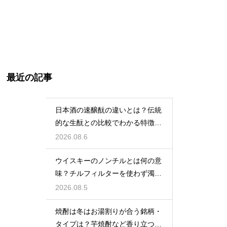
最近の記事
日本酒の速醸酛の違いとは？伝統
的な生酛との比較でわかる特徴を
解説
2026.08.6
ウイスキーのノンチルとは何の意
味？チルフィルターを使わず濁り
をあえて残す製法
2026.08.5
焼酎は冬はお湯割りが合う銘柄・
タイプは？芋焼酎など香り立つ本