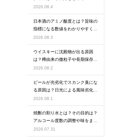
格焼酎で体が温まる
2026.08.4
日本酒のアミノ酸度とは？旨味の
指標になる数値をわかりやすく解
説
2026.08.3
ウイスキーに沈殿物が出る原因
は？樽由来の微粒子や長期保存で
成分が析出するため
2026.08.2
ビールが光劣化でスカンク臭にな
る原因は？日光による風味劣化を
解説
2026.08.1
焼酎の割り水とは？その目的は？
アルコール度数の調整や味をまろ
やかにする効果を解説
2026.07.31