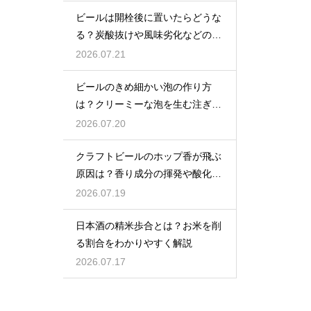
ビールは開栓後に置いたらどうな
る？炭酸抜けや風味劣化などの影
響を解説
2026.07.21
ビールのきめ細かい泡の作り方
は？クリーミーな泡を生む注ぎ方
のコツ
2026.07.20
クラフトビールのホップ香が飛ぶ
原因は？香り成分の揮発や酸化で
失われる理由を解説
2026.07.19
日本酒の精米歩合とは？お米を削
る割合をわかりやすく解説
2026.07.17