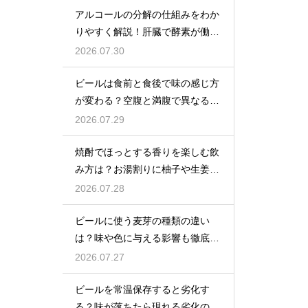
アルコールの分解の仕組みをわか
りやすく解説！肝臓で酵素が働き
アセトアルデヒドに変化して無害
2026.07.30
化
ビールは食前と食後で味の感じ方
が変わる？空腹と満腹で異なる味
覚の感じ方を解説
2026.07.29
焼酎でほっとする香りを楽しむ飲
み方は？お湯割りに柚子や生姜を
加えてリラックス効果を実感
2026.07.28
ビールに使う麦芽の種類の違い
は？味や色に与える影響も徹底解
説
2026.07.27
ビールを常温保存すると劣化す
る？味が落ちたら現れる劣化のサ