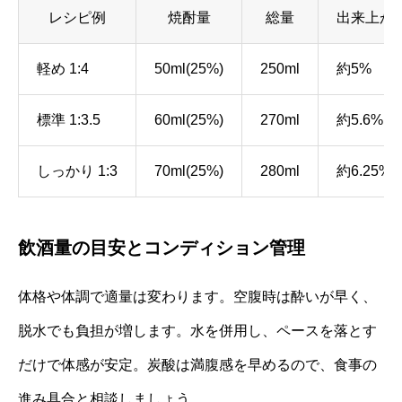
レシピ例
焼酎量
総量
出来上が
軽め 1:4
50ml(25%)
250ml
約5%
標準 1:3.5
60ml(25%)
270ml
約5.6%
しっかり 1:3
70ml(25%)
280ml
約6.25%
飲酒量の目安とコンディション管理
体格や体調で適量は変わります。空腹時は酔いが早く、
脱水でも負担が増します。水を併用し、ペースを落とす
だけで体感が安定。炭酸は満腹感を早めるので、食事の
進み具合と相談しましょう。