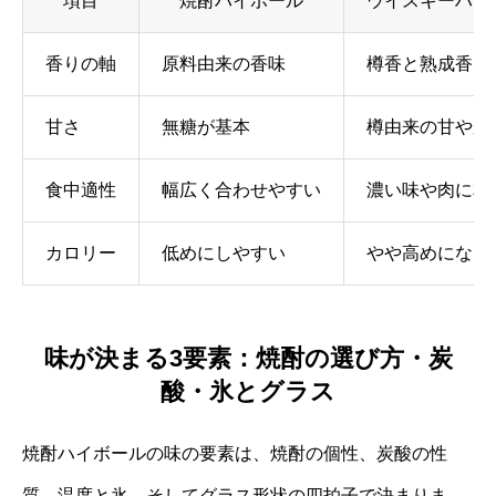
項目
焼酎ハイボール
ウイスキーハイ
香りの軸
原料由来の香味
樽香と熟成香
甘さ
無糖が基本
樽由来の甘やか
食中適性
幅広く合わせやすい
濃い味や肉に相
カロリー
低めにしやすい
やや高めになり
味が決まる3要素：焼酎の選び方・炭
酸・氷とグラス
焼酎ハイボールの味の要素は、焼酎の個性、炭酸の性
質、温度と氷、そしてグラス形状の四拍子で決まりま