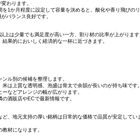
価が変わります。
間を1か月程度に設定して容量を決めると、酸化や香り飛びの
用がバランス良好です。
5度以上は少量でも満足度が高い一方、割り材の比率が上がります
、結果的においしく経済的な一杯に近づきます。
ャンル別の候補を整理します。
、米は上質な透明感、泡盛は骨太で余韻が長いのが持ち味です
ヒーなどアレンジの幅が広がります。
隣の酒販店やECで最新情報です。
など、地元支持の厚い銘柄は日常的な価格で品質が安定してい
の教材になります。