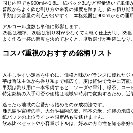
同じ内容でも900mlや1.8L、紙パック3Lなど容量違いで単
普段からよく飲む割り方や来客の頻度を踏まえ、飲み切り期
甲類は大容量の利点が出やすく、本格焼酎は900mlからの運
アルコール度数も単価に影響します。
25度は標準、20度は割り材が少なくても軽く仕上がり、3
よく作る一杯の濃度を決めておくと、度数選びが明確になり
コスパ重視のおすすめ銘柄リスト
入手しやすい定番を中心に、価格と味のバランスに優れたジ
芋は旨味主体から香り系まで幅広く、麦は軽快で食中に万能
甲類は割り用に一本常備すると、ソーダや果汁、緑茶、コー
特定銘柄の入手可否や価格は地域や時期で変動するため、近
迷ったら地域の定番から始めるのが成功法です。
鹿児島や宮崎の芋、大分や福岡の麦、熊本の米、沖縄の泡盛
紙パックの上位ラインや限定品も見逃せません。
飲み比べセットや小容量ボトルは、好みの方向性を知る格好