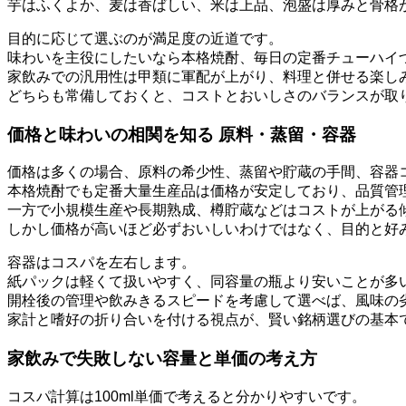
芋はふくよか、麦は香ばしい、米は上品、泡盛は厚みと骨格
目的に応じて選ぶのが満足度の近道です。
味わいを主役にしたいなら本格焼酎、毎日の定番チューハイ
家飲みでの汎用性は甲類に軍配が上がり、料理と併せる楽し
どちらも常備しておくと、コストとおいしさのバランスが取
価格と味わいの相関を知る 原料・蒸留・容器
価格は多くの場合、原料の希少性、蒸留や貯蔵の手間、容器
本格焼酎でも定番大量生産品は価格が安定しており、品質管
一方で小規模生産や長期熟成、樽貯蔵などはコストが上がる
しかし価格が高いほど必ずおいしいわけではなく、目的と好
容器はコスパを左右します。
紙パックは軽くて扱いやすく、同容量の瓶より安いことが多
開栓後の管理や飲みきるスピードを考慮して選べば、風味の
家計と嗜好の折り合いを付ける視点が、賢い銘柄選びの基本
家飲みで失敗しない容量と単価の考え方
コスパ計算は100ml単価で考えると分かりやすいです。