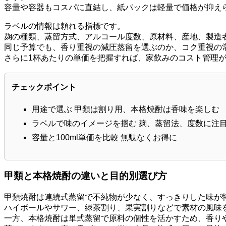
容量や容器もコスパに直結し、紙パックは軽量で価格が抑え
ラベルの情報は頼れる指標です。
麹の種類、蒸留方式、アルコール度数、原材料、産地、製造
同じ予算でも、香り重視の減圧蒸留を選ぶのか、コク重視の
さらに1杯あたりの単価を把握すれば、家飲みのコスト管理
チェックポイント
用途で選ぶ 甲類は割り用、本格焼酎は香味を楽しむ
ラベルで味のイメージを掴む 麹、蒸留法、度数に注
容量と100ml単価を比較 無駄なくお得に
甲類と本格焼酎の違いと目的別選び方
甲類焼酎は連続式蒸留で不純物が少なく、すっきりした味が
ハイボールやサワー、緑茶割り、果実割りなどで素材の風味
一方、本格焼酎は単式蒸留で原料の個性を活かすため、香り