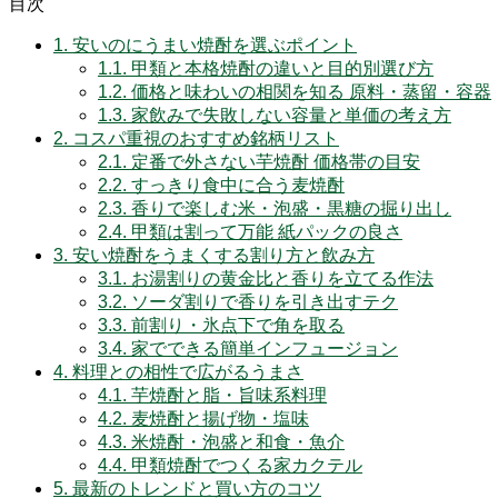
目次
1.
安いのにうまい焼酎を選ぶポイント
1.1.
甲類と本格焼酎の違いと目的別選び方
1.2.
価格と味わいの相関を知る 原料・蒸留・容器
1.3.
家飲みで失敗しない容量と単価の考え方
2.
コスパ重視のおすすめ銘柄リスト
2.1.
定番で外さない芋焼酎 価格帯の目安
2.2.
すっきり食中に合う麦焼酎
2.3.
香りで楽しむ米・泡盛・黒糖の掘り出し
2.4.
甲類は割って万能 紙パックの良さ
3.
安い焼酎をうまくする割り方と飲み方
3.1.
お湯割りの黄金比と香りを立てる作法
3.2.
ソーダ割りで香りを引き出すテク
3.3.
前割り・氷点下で角を取る
3.4.
家でできる簡単インフュージョン
4.
料理との相性で広がるうまさ
4.1.
芋焼酎と脂・旨味系料理
4.2.
麦焼酎と揚げ物・塩味
4.3.
米焼酎・泡盛と和食・魚介
4.4.
甲類焼酎でつくる家カクテル
5.
最新のトレンドと買い方のコツ