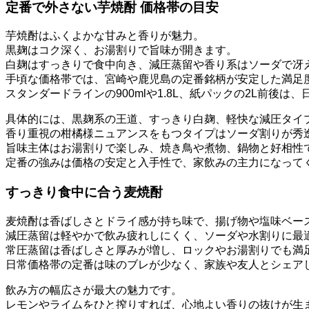
定番で外さない芋焼酎 価格帯の目安
芋焼酎はふくよかな甘みと香りが魅力。
黒麹はコク深く、お湯割りで旨味が開きます。
白麹はすっきりで食中向き、減圧蒸留や香り系はソーダで冴
手頃な価格帯では、宮崎や鹿児島の定番銘柄が安定した満足
スタンダードラインの900mlや1.8L、紙パックの2L前後
具体的には、黒麹系の王道、すっきり白麹、軽快な減圧タイ
香り重視の柑橘様ニュアンスをもつタイプはソーダ割りが秀
旨味主体はお湯割りで楽しみ、焼き鳥や煮物、鍋物と好相性
定番の強みは価格の安定と入手性で、家飲みの主力になって
すっきり食中に合う麦焼酎
麦焼酎は香ばしさとドライ感が持ち味で、揚げ物や塩味ベー
減圧蒸留は軽やかで飲み疲れしにくく、ソーダや水割りに最
常圧蒸留は香ばしさと厚みが増し、ロックやお湯割りでも満
日常価格帯の定番は味のブレが少なく、家族や友人とシェア
飲み方の幅広さが最大の魅力です。
レモンやライムをひと搾りすれば、心地よい香りの抜けが生