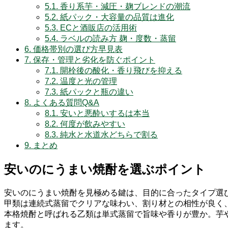
5.1.
香り系芋・減圧・麹ブレンドの潮流
5.2.
紙パック・大容量の品質は進化
5.3.
ECと酒販店の活用術
5.4.
ラベルの読み方 麹・度数・蒸留
6.
価格帯別の選び方早見表
7.
保存・管理と劣化を防ぐポイント
7.1.
開栓後の酸化・香り飛びを抑える
7.2.
温度と光の管理
7.3.
紙パックと瓶の違い
8.
よくある質問Q&A
8.1.
安いと悪酔いするは本当
8.2.
何度が飲みやすい
8.3.
純水と水道水どちらで割る
9.
まとめ
安いのにうまい焼酎を選ぶポイント
安いのにうまい焼酎を見極める鍵は、目的に合ったタイプ選
甲類は連続式蒸留でクリアな味わい、割り材との相性が良く
本格焼酎と呼ばれる乙類は単式蒸留で旨味や香りが豊か。芋
ます。