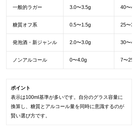
一般的ラガー
3.0〜3.5g
40〜45k
糖質オフ系
0.5〜1.5g
25〜35k
発泡酒・新ジャンル
2.0〜3.0g
30〜45k
ノンアルコール
0〜4.0g
7〜25kc
ポイント
表示は100ml基準が多いです。自分のグラス容量に
換算し、糖質とアルコール量を同時に意識するのが
賢い選び方です。