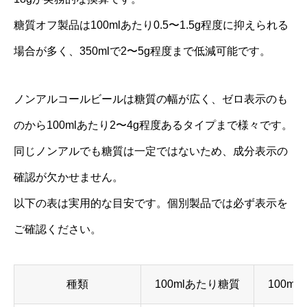
糖質オフ製品は100mlあたり0.5〜1.5g程度に抑えられる
場合が多く、350mlで2〜5g程度まで低減可能です。
ノンアルコールビールは糖質の幅が広く、ゼロ表示のも
のから100mlあたり2〜4g程度あるタイプまで様々です。
同じノンアルでも糖質は一定ではないため、成分表示の
確認が欠かせません。
以下の表は実用的な目安です。個別製品では必ず表示を
ご確認ください。
種類
100mlあたり糖質
100m