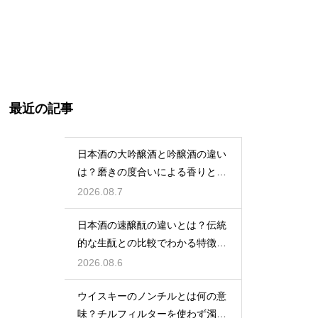
最近の記事
日本酒の大吟醸酒と吟醸酒の違い
は？磨きの度合いによる香りと味
の差を解説
2026.08.7
日本酒の速醸酛の違いとは？伝統
的な生酛との比較でわかる特徴を
解説
2026.08.6
ウイスキーのノンチルとは何の意
味？チルフィルターを使わず濁り