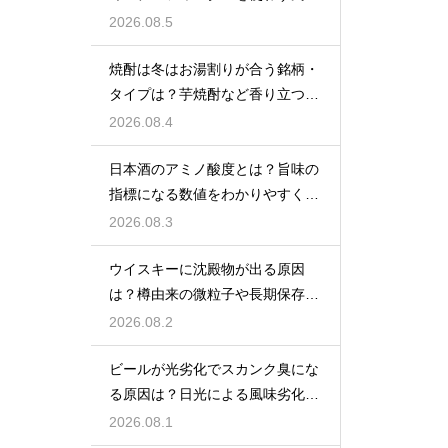
をあえて残す製法
2026.08.5
焼酎は冬はお湯割りが合う銘柄・
タイプは？芋焼酎など香り立つ本
格焼酎で体が温まる
2026.08.4
日本酒のアミノ酸度とは？旨味の
指標になる数値をわかりやすく解
説
2026.08.3
ウイスキーに沈殿物が出る原因
は？樽由来の微粒子や長期保存で
成分が析出するため
2026.08.2
ビールが光劣化でスカンク臭にな
る原因は？日光による風味劣化を
解説
2026.08.1