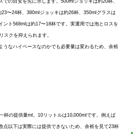
での目安を先に示します。500mlジョッキは約20杯、
23〜24杯、380mlジョッキは約26杯、350mlグラスは
イント568mlは約17〜18杯です。実運用では泡とロスを
足リスクを抑えられます。
ようなハイペースなのかでも必要量は変わるため、余裕
杯の提供量ml。10リットルは10,000mlです。例えば
3.8杯。小数点以下は実際には提供できないため、余裕を見て23杯