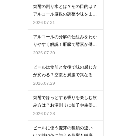
焼酎の割り水とは？その目的は？
アルコール度数の調整や味をまろ
やかにする効果を解説
2026.07.31
アルコールの分解の仕組みをわか
りやすく解説！肝臓で酵素が働き
アセトアルデヒドに変化して無害
2026.07.30
化
ビールは食前と食後で味の感じ方
が変わる？空腹と満腹で異なる味
覚の感じ方を解説
2026.07.29
焼酎でほっとする香りを楽しむ飲
み方は？お湯割りに柚子や生姜を
加えてリラックス効果を実感
2026.07.28
ビールに使う麦芽の種類の違い
は？味や色に与える影響も徹底解