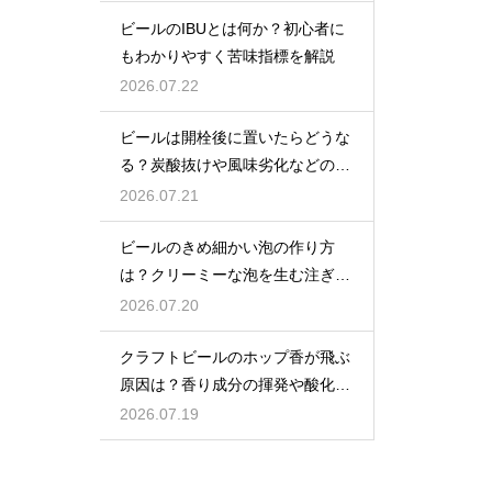
ビールのIBUとは何か？初心者に
もわかりやすく苦味指標を解説
2026.07.22
ビールは開栓後に置いたらどうな
る？炭酸抜けや風味劣化などの影
響を解説
2026.07.21
ビールのきめ細かい泡の作り方
は？クリーミーな泡を生む注ぎ方
のコツ
2026.07.20
クラフトビールのホップ香が飛ぶ
原因は？香り成分の揮発や酸化で
失われる理由を解説
2026.07.19