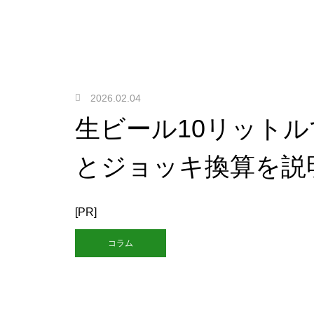
2026.02.04
生ビール10リット
とジョッキ換算を説
[PR]
コラム