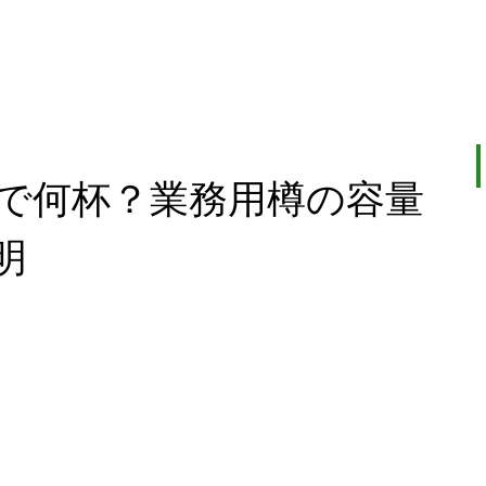
ルで何杯？業務用樽の容量
明