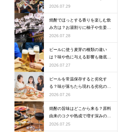
覚の感じ方を解説
2026.07.29
焼酎でほっとする香りを楽しむ飲
み方は？お湯割りに柚子や生姜を
加えてリラックス効果を実感
2026.07.28
ビールに使う麦芽の種類の違い
は？味や色に与える影響も徹底解
説
2026.07.27
ビールを常温保存すると劣化す
る？味が落ちたら現れる劣化のサ
インを解説
2026.07.26
焼酎の旨味はどこから来る？原料
由来のコクや熟成で増す深みの秘
密を解説
2026.07.25