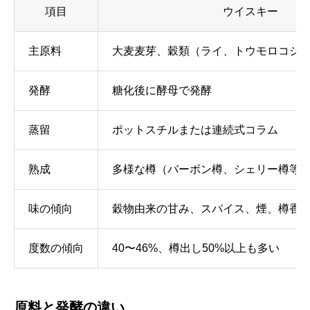
項目
ウイスキー
主原料
大麦麦芽、穀類（ライ、トウモロコシ
発酵
糖化後に酵母で発酵
蒸留
ポットスチルまたは連続式コラム
熟成
多様な樽（バーボン樽、シェリー樽等
味の傾向
穀物由来の甘み、スパイス、煙、樽香
度数の傾向
40〜46%、樽出し50%以上も多い
原料と発酵の違い