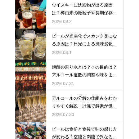
ウイスキーに沈殿物が出る原因
は？樽由来の微粒子や長期保存で
成分が析出するため
2026.08.2
ビールが光劣化でスカンク臭にな
る原因は？日光による風味劣化を
解説
2026.08.1
焼酎の割り水とは？その目的は？
アルコール度数の調整や味をまろ
やかにする効果を解説
2026.07.31
アルコールの分解の仕組みをわか
りやすく解説！肝臓で酵素が働き
アセトアルデヒドに変化して無害
2026.07.30
化
ビールは食前と食後で味の感じ方
が変わる？空腹と満腹で異なる味