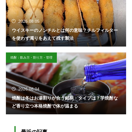
2026.08.05
ウイスキーのノンチルとは何の意味？チルフィルター
を使わず濁りをあえて残す製法
焼酎：飲み方・割り方・管理
2026.08.04
焼酎は冬はお湯割りが合う銘柄・タイプは？芋焼酎な
ど香り立つ本格焼酎で体が温まる
最近の記事