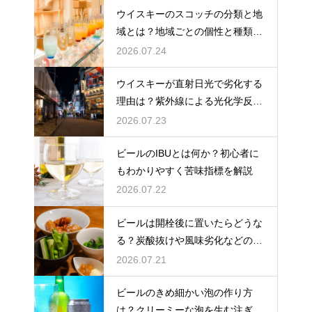
ウイスキーのスコッチの分類と地
域とは？地域ごとの個性と種類を
解説
2026.07.24
ウイスキーが直射日光で劣化する
理由は？紫外線による光化学反応
で風味が損なわれるため
2026.07.23
ビールのIBUとは何か？初心者に
もわかりやすく苦味指標を解説
2026.07.22
ビールは開栓後に置いたらどうな
る？炭酸抜けや風味劣化などの影
響を解説
2026.07.21
ビールのきめ細かい泡の作り方
は？クリーミーな泡を生む注ぎ方