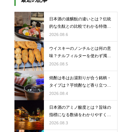
日本酒の速醸酛の違いとは？伝統
的な生酛との比較でわかる特徴を
解説
2026.08.6
ウイスキーのノンチルとは何の意
味？チルフィルターを使わず濁り
をあえて残す製法
2026.08.5
焼酎は冬はお湯割りが合う銘柄・
タイプは？芋焼酎など香り立つ本
格焼酎で体が温まる
2026.08.4
日本酒のアミノ酸度とは？旨味の
指標になる数値をわかりやすく解
説
2026.08.3