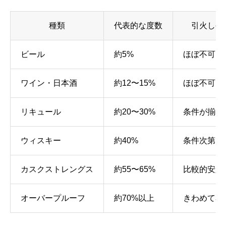
種類
代表的な度数
引火しや
ビール
約5%
ほぼ不可
ワイン・日本酒
約12〜15%
ほぼ不可
リキュール
約20〜30%
条件が揃え
ウィスキー
約40%
条件次第で
カスクストレングス
約55〜65%
比較的安定
オーバープルーフ
約70%以上
きわめて容