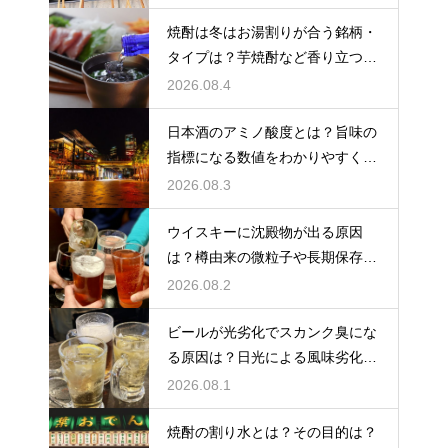
焼酎は冬はお湯割りが合う銘柄・
タイプは？芋焼酎など香り立つ本
格焼酎で体が温まる
2026.08.4
日本酒のアミノ酸度とは？旨味の
指標になる数値をわかりやすく解
説
2026.08.3
ウイスキーに沈殿物が出る原因
は？樽由来の微粒子や長期保存で
成分が析出するため
2026.08.2
ビールが光劣化でスカンク臭にな
る原因は？日光による風味劣化を
解説
2026.08.1
焼酎の割り水とは？その目的は？