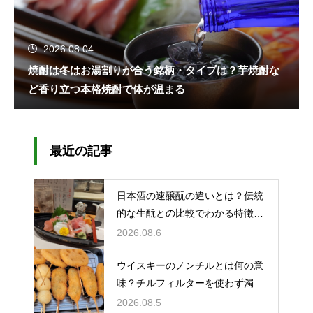
2026.08.04
焼酎は冬はお湯割りが合う銘柄・タイプは？芋焼酎な
ど香り立つ本格焼酎で体が温まる
最近の記事
日本酒の速醸酛の違いとは？伝統
的な生酛との比較でわかる特徴を
解説
2026.08.6
ウイスキーのノンチルとは何の意
味？チルフィルターを使わず濁り
をあえて残す製法
2026.08.5