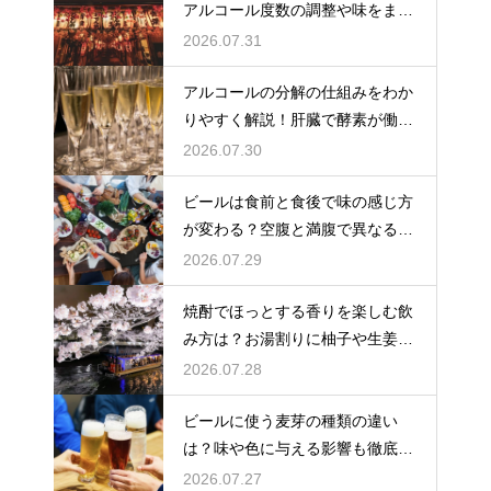
アルコール度数の調整や味をまろ
やかにする効果を解説
2026.07.31
アルコールの分解の仕組みをわか
りやすく解説！肝臓で酵素が働き
アセトアルデヒドに変化して無害
2026.07.30
化
ビールは食前と食後で味の感じ方
が変わる？空腹と満腹で異なる味
覚の感じ方を解説
2026.07.29
焼酎でほっとする香りを楽しむ飲
み方は？お湯割りに柚子や生姜を
加えてリラックス効果を実感
2026.07.28
ビールに使う麦芽の種類の違い
は？味や色に与える影響も徹底解
説
2026.07.27