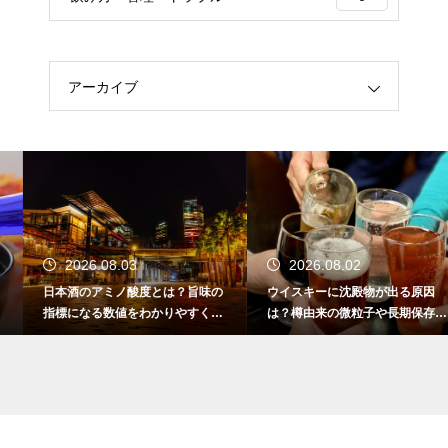
アーカイブ
2026.08.03
2026.08.02
日本酒のアミノ酸度とは？旨味の
ウイスキーに沈殿物が出る原因
指標になる数値をわかりやすく解
は？樽由来の微粒子や長期保存で
説
成分が析出するため