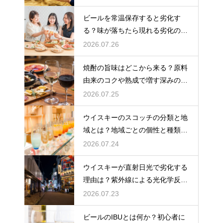
ビールを常温保存すると劣化す
る？味が落ちたら現れる劣化のサ
インを解説
2026.07.26
焼酎の旨味はどこから来る？原料
由来のコクや熟成で増す深みの秘
密を解説
2026.07.25
ウイスキーのスコッチの分類と地
域とは？地域ごとの個性と種類を
解説
2026.07.24
ウイスキーが直射日光で劣化する
理由は？紫外線による光化学反応
で風味が損なわれるため
2026.07.23
ビールのIBUとは何か？初心者に