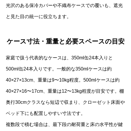
光沢のある保冷カバーや不織布ケースでの覆いも、遮光
と見た目の統一に役立ちます。
ケース寸法・重量と必要スペースの目安
家庭で扱う代表的なケースは、350ml缶24本入りと
500ml缶24本入りです。一般的な350mlケースは約
40×27×13cm、重量は9〜10kg程度。500mlケースは約
40×27×16〜17cm、重量は12〜13kg程度が目安です。棚
奥行30cmクラスなら短辺で収まり、クローゼット床面や
ベッド下にも配置しやすい寸法です。
複数段で積む場合は、最下段の耐荷重と床の水平性が鍵