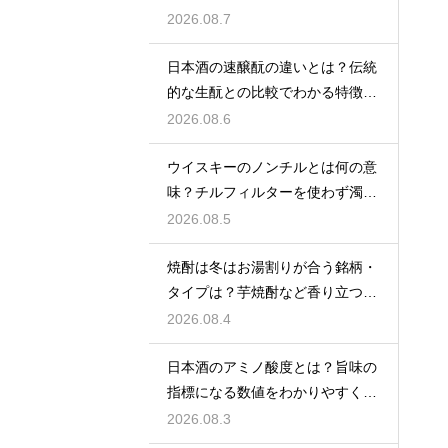
の差を解説
2026.08.7
日本酒の速醸酛の違いとは？伝統
的な生酛との比較でわかる特徴を
解説
2026.08.6
ウイスキーのノンチルとは何の意
味？チルフィルターを使わず濁り
をあえて残す製法
2026.08.5
焼酎は冬はお湯割りが合う銘柄・
タイプは？芋焼酎など香り立つ本
格焼酎で体が温まる
2026.08.4
日本酒のアミノ酸度とは？旨味の
指標になる数値をわかりやすく解
説
2026.08.3