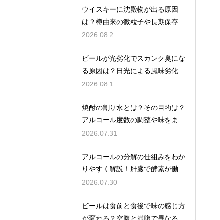
ウイスキーに沈殿物が出る原因
は？樽由来の微粒子や長期保存で
成分が析出するため
2026.08.2
ビールが光劣化でスカンク臭にな
る原因は？日光による風味劣化を
解説
2026.08.1
焼酎の割り水とは？その目的は？
アルコール度数の調整や味をまろ
やかにする効果を解説
2026.07.31
アルコールの分解の仕組みをわか
りやすく解説！肝臓で酵素が働き
アセトアルデヒドに変化して無害
2026.07.30
化
ビールは食前と食後で味の感じ方
が変わる？空腹と満腹で異なる味