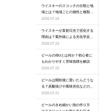
ウイスキーのスコッチの分類と地
域とは？地域ごとの個性と種類を
解説
2026.07.24
ウイスキーが直射日光で劣化する
理由は？紫外線による光化学反応
で風味が損なわれるため
2026.07.23
ビールのIBUとは何か？初心者に
もわかりやすく苦味指標を解説
2026.07.22
ビールは開栓後に置いたらどうな
る？炭酸抜けや風味劣化などの影
響を解説
2026.07.21
ビールのきめ細かい泡の作り方
は？クリーミーな泡を生む注ぎ方