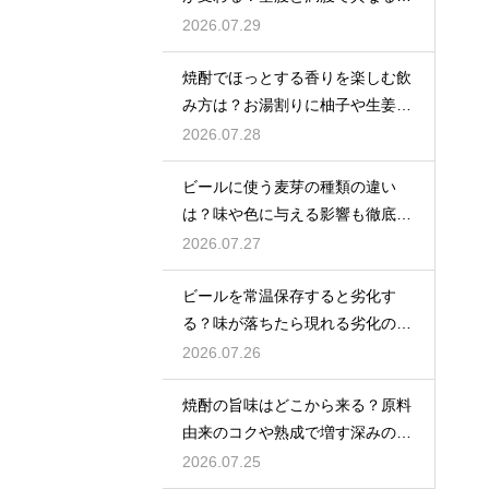
覚の感じ方を解説
2026.07.29
焼酎でほっとする香りを楽しむ飲
み方は？お湯割りに柚子や生姜を
加えてリラックス効果を実感
2026.07.28
ビールに使う麦芽の種類の違い
は？味や色に与える影響も徹底解
説
2026.07.27
ビールを常温保存すると劣化す
る？味が落ちたら現れる劣化のサ
インを解説
2026.07.26
焼酎の旨味はどこから来る？原料
由来のコクや熟成で増す深みの秘
密を解説
2026.07.25