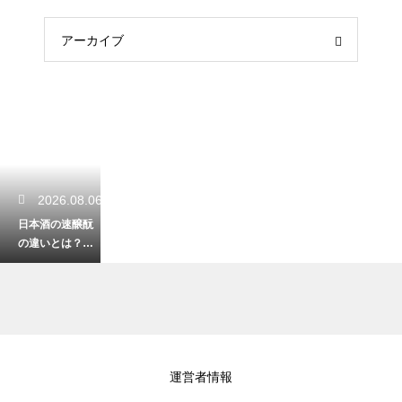
アーカイブ
2026.08.06
日本酒の速醸酛
の違いとは？伝
統的な生酛との
比較でわかる特
徴を解説
2026.08.05
運営者情報
ウイスキーのノ