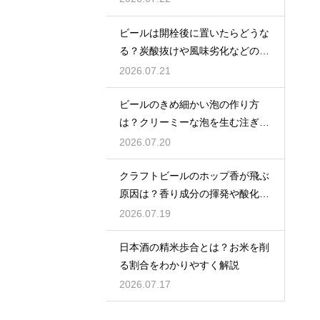
ビールは開栓後に置いたらどうな
る？炭酸抜けや風味劣化などの影
響を解説
2026.07.21
ビールのきめ細かい泡の作り方
は？クリーミーな泡を生む注ぎ方
のコツ
2026.07.20
クラフトビールのホップ香が飛ぶ
原因は？香り成分の揮発や酸化で
失われる理由を解説
2026.07.19
日本酒の精米歩合とは？お米を削
る割合をわかりやすく解説
2026.07.17