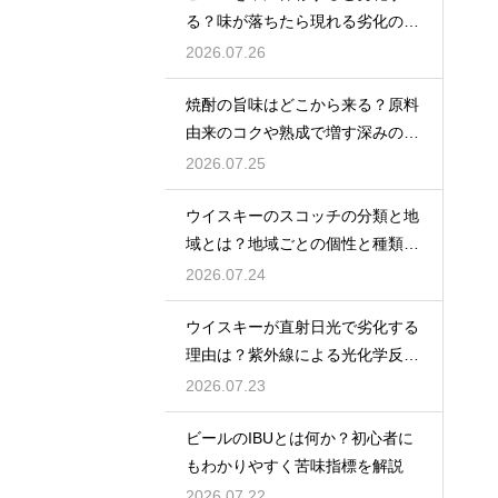
る？味が落ちたら現れる劣化のサ
インを解説
2026.07.26
焼酎の旨味はどこから来る？原料
由来のコクや熟成で増す深みの秘
密を解説
2026.07.25
ウイスキーのスコッチの分類と地
域とは？地域ごとの個性と種類を
解説
2026.07.24
ウイスキーが直射日光で劣化する
理由は？紫外線による光化学反応
で風味が損なわれるため
2026.07.23
ビールのIBUとは何か？初心者に
もわかりやすく苦味指標を解説
2026.07.22