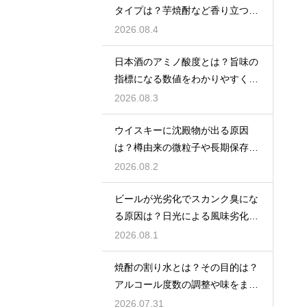
タイプは？芋焼酎など香り立つ本
格焼酎で体が温まる
2026.08.4
日本酒のアミノ酸度とは？旨味の
指標になる数値をわかりやすく解
説
2026.08.3
ウイスキーに沈殿物が出る原因
は？樽由来の微粒子や長期保存で
成分が析出するため
2026.08.2
ビールが光劣化でスカンク臭にな
る原因は？日光による風味劣化を
解説
2026.08.1
焼酎の割り水とは？その目的は？
アルコール度数の調整や味をまろ
やかにする効果を解説
2026.07.31