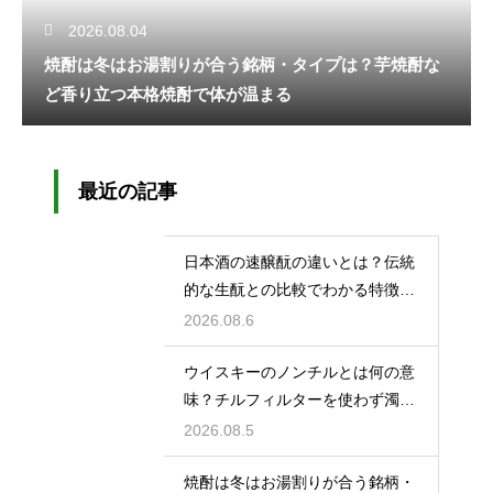
2026.08.04
焼酎は冬はお湯割りが合う銘柄・タイプは？芋焼酎な
ど香り立つ本格焼酎で体が温まる
最近の記事
日本酒の速醸酛の違いとは？伝統
的な生酛との比較でわかる特徴を
解説
2026.08.6
ウイスキーのノンチルとは何の意
味？チルフィルターを使わず濁り
をあえて残す製法
2026.08.5
焼酎は冬はお湯割りが合う銘柄・