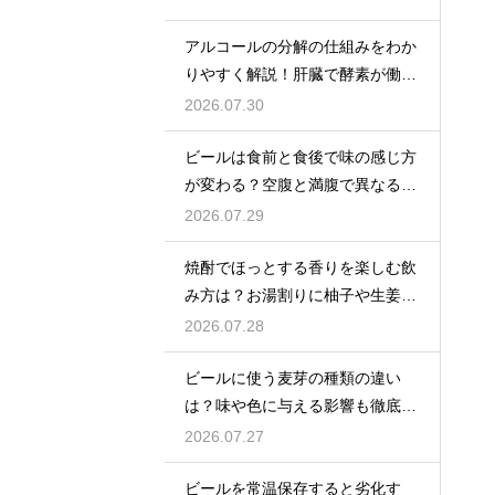
アルコールの分解の仕組みをわか
りやすく解説！肝臓で酵素が働き
アセトアルデヒドに変化して無害
2026.07.30
化
ビールは食前と食後で味の感じ方
が変わる？空腹と満腹で異なる味
覚の感じ方を解説
2026.07.29
焼酎でほっとする香りを楽しむ飲
み方は？お湯割りに柚子や生姜を
加えてリラックス効果を実感
2026.07.28
ビールに使う麦芽の種類の違い
は？味や色に与える影響も徹底解
説
2026.07.27
ビールを常温保存すると劣化す