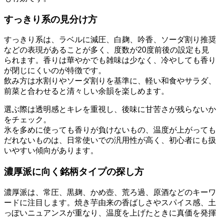
すっきり系の見分け方
すっきり系は、ラベルに減圧、白麹、吟香、ソーダ割り推奨
などの表現があることが多く、度数が20度前後の設定も見
られます。香りは華やかでも雑味は少なく、冷やしても香り
が閉じにくいのが特徴です。
飲み方は水割りやソーダ割りを基準に、軽い和食やサラダ、
前菜と合わせると清々しい余韻を楽しめます。
選ぶ際は透明感とキレを重視し、後味に甘苦さが残らないか
をチェック。
氷を多めに使っても香りが負けないもの、温度が上がっても
だれないものは、日常使いでの汎用性が高く、初心者にも扱
いやすい傾向があります。
濃厚派に向く銘柄タイプの探し方
濃厚派は、常圧、黒麹、かめ壺、荒ろ過、原酒などのキーワ
ードに注目します。焼き芋由来の香ばしさやスパイス感、土
っぽいニュアンスが重なり、温度を上げたときに真価を発揮