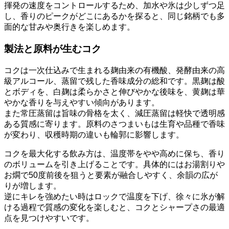
揮発の速度をコントロールするため、加水や氷は少しずつ足
し、香りのピークがどこにあるかを探ると、同じ銘柄でも多
面的な甘みや奥行きを楽しめます。
製法と原料が生むコク
コクは一次仕込みで生まれる麹由来の有機酸、発酵由来の高
級アルコール、蒸留で残した香味成分の総和です。黒麹は酸
とボディを、白麹は柔らかさと伸びやかな後味を、黄麹は華
やかな香りを与えやすい傾向があります。
また常圧蒸留は旨味の骨格を太く、減圧蒸留は軽快で透明感
ある質感に寄ります。原料のさつまいもは生育や品種で香味
が変わり、収穫時期の違いも輪郭に影響します。
コクを最大化する飲み方は、温度帯をやや高めに保ち、香り
のボリュームを引き上げることです。具体的にはお湯割りや
お燗で50度前後を狙うと要素が融合しやすく、余韻の広が
りが増します。
逆にキレを強めたい時はロックで温度を下げ、徐々に氷が解
ける過程で質感の変化を楽しむと、コクとシャープさの最適
点を見つけやすいです。