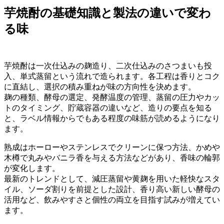
芋焼酎の基礎知識と製法の違いで変わ
る味
芋焼酎は一次仕込みの麹造り、二次仕込みのさつまいも投
入、単式蒸留という流れで造られます。各工程は香りとコク
に直結し、選択の積み重ねが味の方向性を決めます。
麹の種類、酵母の選定、発酵温度の管理、蒸留の圧力やカッ
トのタイミング、貯蔵容器の違いなど、造りの要点を知る
と、ラベル情報からでもある程度の味筋が読めるようになり
ます。
熟成はホーローやステンレスでクリーンに保つ方法、かめや
木樽で丸みやバニラ香を与える方法などがあり、香味の輪郭
が変化します。
最新のトレンドとして、減圧蒸留や黄麹を用いた軽快なスタ
イル、ソーダ割りを前提とした設計、香り高い新しい酵母の
活用など、飲みやすさと個性の両立を目指す試みが増えてい
ます。