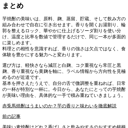
まとめ
芋焼酎の美味いは、原料、麹、蒸留、貯蔵、そして飲み方の
組み合わせで自在に引き出せます。香りを開くお湯割り、輪
郭を整えるロック、華やかに仕上げるソーダ割りを使い分
け、温度と比率を数値で管理するだけで、同じ一本が多面的
に楽しめます。
料理との相性を意識すれば、香りの強さは欠点ではなく、食
体験を豊かにする魅力へと変わります。
選び方は、軽快さなら減圧と白麹、コク重視なら常圧と黒
麹、香り重視なら黄麹を軸に、ラベル情報から方向性を見極
めるのが近道です。
基本を押さえたうえで、自分の舌で微調整を重ねれば、日常
の一杯が特別な一杯に。今日から、あなたにとっての芋焼酎
が美味い理由を、具体的な一手で積み重ねていきましょう。
赤兎馬焼酎はうまいのか？芋の香りと味わいを徹底解説
前の記事
美味い麦焼酎はどれ？香ばしさと飲みやすさのおすすめ銘柄