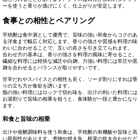
ーを使うと香りが逃げにくく、仕上がりが安定します。
食事との相性とペアリング
芋焼酎は食中酒として優秀で、旨味の強い和食からコクのあ
る洋食まで幅広く対応します。香りの強さや質感を料理の味
わいに合わせることで、互いの良さを引き立てられます。
合わせ方の基本は、香りの強さを料理の風味に寄せること。
繊細な料理には軽快な減圧や白麹、力強い料理には常圧や黒
麹を合わせるとバランスが取りやすいです。
甘辛だれやスパイスとの相性も良く、ソーダ割りにすれば香
りの立ち方が食欲を誘います。
脂の強い料理にはロックで切れ味を、出汁の利いた料理には
お湯割りで旨味の相乗を狙うと、食体験が一段と豊かになり
ます。
和食と旨味の相乗
出汁や発酵調味料を使う和食は、芋焼酎の有機酸や旨味と高
い親和性があります。煮物や焼き魚、根菜の炊き合わせなど