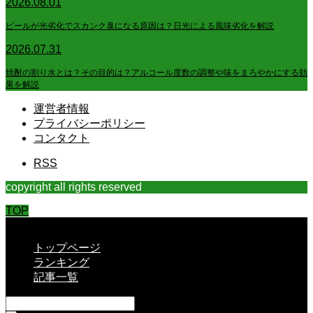
2026.08.01
ビールが光劣化でスカンク臭になる原因は？日光による風味劣化を解説
2026.07.31
焼酎の割り水とは？その目的は？アルコール度数の調整や味をまろやかにする効
果を解説
運営者情報
プライバシーポリシー
コンタクト
RSS
copyright all rights reserved
TOP
CLOSE
トップページ
ランキング
記事一覧