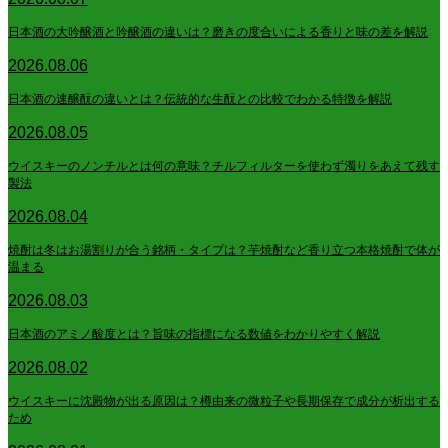
日本酒の大吟醸酒と吟醸酒の違いは？磨きの度合いによる香りと味の差を解説
2026.08.06
日本酒の速醸酛の違いとは？伝統的な生酛との比較でわかる特徴を解説
2026.08.05
ウイスキーのノンチルとは何の意味？チルフィルターを使わず濁りをあえて残す
製法
2026.08.04
焼酎は冬はお湯割りが合う銘柄・タイプは？芋焼酎など香り立つ本格焼酎で体が
温まる
2026.08.03
日本酒のアミノ酸度とは？旨味の指標になる数値をわかりやすく解説
2026.08.02
ウイスキーに沈殿物が出る原因は？樽由来の微粒子や長期保存で成分が析出する
ため