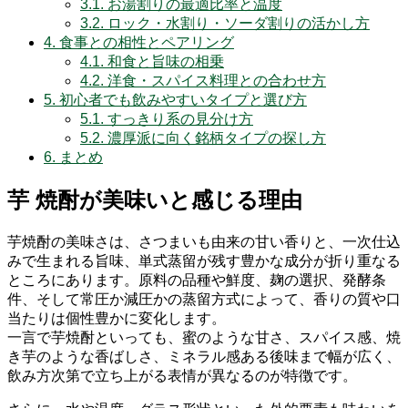
3.1.
お湯割りの最適比率と温度
3.2.
ロック・水割り・ソーダ割りの活かし方
4.
食事との相性とペアリング
4.1.
和食と旨味の相乗
4.2.
洋食・スパイス料理との合わせ方
5.
初心者でも飲みやすいタイプと選び方
5.1.
すっきり系の見分け方
5.2.
濃厚派に向く銘柄タイプの探し方
6.
まとめ
芋 焼酎が美味いと感じる理由
芋焼酎の美味さは、さつまいも由来の甘い香りと、一次仕込
みで生まれる旨味、単式蒸留が残す豊かな成分が折り重なる
ところにあります。原料の品種や鮮度、麹の選択、発酵条
件、そして常圧か減圧かの蒸留方式によって、香りの質や口
当たりは個性豊かに変化します。
一言で芋焼酎といっても、蜜のような甘さ、スパイス感、焼
き芋のような香ばしさ、ミネラル感ある後味まで幅が広く、
飲み方次第で立ち上がる表情が異なるのが特徴です。