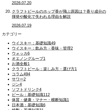
2026.07.20
クラフトビールのホップ香が飛ぶ原因は？香り成分の
揮発や酸化で失われる理由を解説
2026.07.19
カテゴリー
ウイスキー：基礎知識
49
ウイスキー：飲み方・香味・管理
2
ウォッカ
6
オエノングループ
1
お酒全般
1
クラフトビール：楽しみ方・選び方
1
コラム
494
サワー
2
ジン
4
ソフトドリンク
4
ビール：基礎知識
112
体質・健康・マナー・横断知識
1
日本酒：基礎知識
6