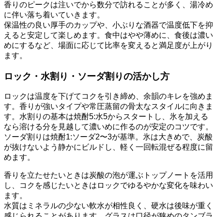
香りのピークは注いでから数分で訪れることが多く、湯冷め
に伴い落ち着いていきます。
保温性の良い厚手のカップや、小ぶりな酒器で温度低下を抑
えると安定して楽しめます。食中はやや薄めに、食後は濃い
めにするなど、場面に応じて比率を変えると満足度が上がり
ます。
ロック・水割り・ソーダ割りの活かし方
ロックは温度を下げてコクを引き締め、余韻のキレを強めま
す。香りが強いタイプや常圧蒸留の骨太なスタイルに向きま
す。水割りの基本は焼酎5:水5からスタートし、氷を加える
なら溶ける分を見越して濃いめに作るのが安定のコツです。
ソーダ割りは焼酎1:ソーダ2〜3が基準。氷は大きめで、炭酸
が抜けないよう静かにビルドし、軽く一回転混ぜる程度に留
めます。
香りを立たせたいときは炭酸の泡が運ぶトップノートを活用
し、コクを感じたいときはロックでゆるやかな変化を味わい
ます。
水質はミネラルの少ない軟水が相性良く、硬水は後味が重く
感じられることがあります。グラスは口径が狭めのタンブラ