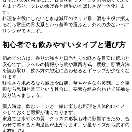
らませると、タレの焦げ香と焼酎の香ばしさが一体化しま
す。
料理を主役にしたいときは減圧のクリア系、酒を主役に据え
るなら常圧の骨太系という基準で選ぶと、外れの少ないペア
リングができます。
初心者でも飲みやすいタイプと選び方
初めての方は、香りの強さと口当たりの軽さを目安に選ぶと
安心です。ラベルの情報から麹や蒸留方式、度数、貯蔵方法
を読み取り、飲み方の想定に合わせるとギャップが少なくな
ります。
軽快さを求めるなら減圧や白麹、華やかさなら黄麹、コク重
視なら黒麹と常圧という具合に、要素を組み合わせて候補を
絞り込みましょう。
購入時は、飲むシーンと一緒に楽しむ料理を具体的にイメー
ジしておくと選択が速くなります。
家庭では水や氷の質、グラスの形状も味に影響するため、合
わせて整えると満足度が上がります。少量サイズから試すの
も有効です。