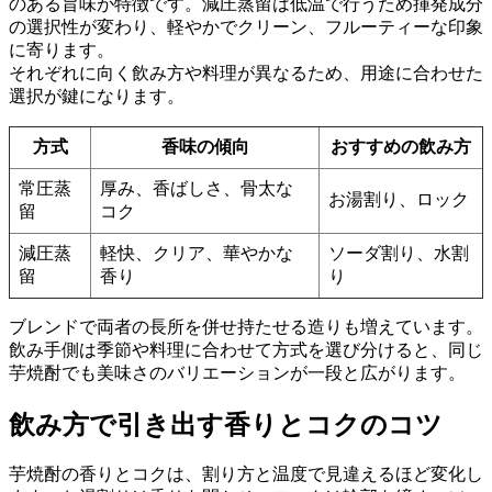
のある旨味が特徴です。減圧蒸留は低温で行うため揮発成分
の選択性が変わり、軽やかでクリーン、フルーティーな印象
に寄ります。
それぞれに向く飲み方や料理が異なるため、用途に合わせた
選択が鍵になります。
方式
香味の傾向
おすすめの飲み方
常圧蒸
厚み、香ばしさ、骨太な
お湯割り、ロック
留
コク
減圧蒸
軽快、クリア、華やかな
ソーダ割り、水割
留
香り
り
ブレンドで両者の長所を併せ持たせる造りも増えています。
飲み手側は季節や料理に合わせて方式を選び分けると、同じ
芋焼酎でも美味さのバリエーションが一段と広がります。
飲み方で引き出す香りとコクのコツ
芋焼酎の香りとコクは、割り方と温度で見違えるほど変化し