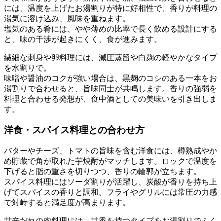
には、温度を上げたお湯割りが特に好相性で、香りが料理の
湯気に溶け込み、風味を重ねます。
塩気のある肴には、やや薄めの比率で長く飲める設計にする
と、味の干渉が起きにくく、食が進みます。
繊細な刺身や卵料理には、減圧蒸留や白麹の軽やかなタイプ
を水割りで。
味噌や醤油のコクが強い場合は、黒麹のコシのある一本をお
湯割りで合わせると、旨味同士が共鳴します。香りの強弱を
料理と合わせる発想が、食中酒としての美味いを引き出しま
す。
洋食・スパイス料理との合わせ方
バターやチーズ、トマトの旨味を含む洋食には、樽熟成やか
め貯蔵で角が取れた芋焼酎がマッチします。ロックで温度を
下げると脂の重さを切りつつ、香りの輪郭が立ちます。
スパイス料理にはソーダ割りが活躍し、炭酸が香りを持ち上
げてスパイスの香りと調和。フライやグリルには常圧の力感
で対峙すると満足度が高まります。
甘辛だれの肉料理には、甘香を持つタイプをお湯割りでふく