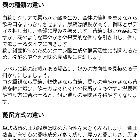
麹の種類の違い
白麹はクリアで柔らかい酸を生み、全体の輪郭を整えながら
飲み口をすっきりさせます。黒麹は酸度が高く、旨味とボデ
ィを押し出し、余韻に厚みを与えます。黄麹は扱いが繊細で
すが、花のような華やかさや果実的な香りを引き出し、香り
で飲ませるタイプに向きます。
麹は雑菌抑制のためのクエン酸生成や酵素活性にも関わるた
め、発酵の健全さと味の完成度に直結します。
ラベルに麹の記載がある場合は、好みの方向性を見極める手
掛かりにしましょう。
コク重視なら黒麹、軽快さなら白麹、香りの華やかさなら黄
麹を軸に選び、飲み方はそれぞれの長所が立ちやすい温度帯
や割り方に合わせると、狙い通りの美味さを得やすくなりま
す。
蒸留方式の違い
単式蒸留の圧力設定は味の方向性を大きく左右します。常圧
蒸留は高沸点の香味成分が多く残り、厚みと香ばしさ、野趣