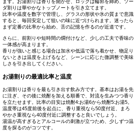
ます。お湯割りは香りを開かせ、ロックは輪郭を締め、ソー
ダ割りは華やかなトップノートを引き立てます。
比率や温度を数字で管理し、グラスの形状や氷の質まで意識
すると、毎回安定して狙いの味に近づけられます。迷ったら
まず定番の比率から始め、舌の記憶を作るのが近道です。
さらに、前割りや短時間の燗付けなど、少しの工夫で香味の
一体感が高まります。
香りが強いと感じる場合は加水や低温で落ち着かせ、物足り
ないときは温度を上げるなど、シーンに応じた微調整で美味
しさを引き出してください。
お湯割りの最適比率と温度
お湯割りは香りを最も引き出す飲み方です。基本はお湯を先
に注ぎ、その後に焼酎を加える順番で、対流を生みつつ香り
を立たせます。比率の目安は焼酎4:お湯6から焼酎5:お湯5。
温度帯は45度前後を起点に、香り重視なら50度付近、まろ
やかさ重視なら40度付近に調整すると良いでしょう。
湯温が高すぎるとアルコールの刺激が立つため、少しずつ温
度を探るのがコツです。