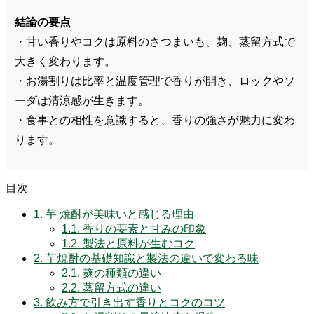
結論の要点
・甘い香りやコクは原料のさつまいも、麹、蒸留方式で
大きく変わります。
・お湯割りは比率と温度管理で香りが開き、ロックやソ
ーダは清涼感が生きます。
・食事との相性を意識すると、香りの強さが魅力に変わ
ります。
目次
1.
芋 焼酎が美味いと感じる理由
1.1.
香りの要素と甘みの印象
1.2.
製法と原料が生むコク
2.
芋焼酎の基礎知識と製法の違いで変わる味
2.1.
麹の種類の違い
2.2.
蒸留方式の違い
3.
飲み方で引き出す香りとコクのコツ