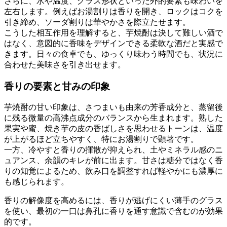
さらに、水や温度、グラス形状といった外的要素も味わいを
左右します。例えばお湯割りは香りを開き、ロックはコクを
引き締め、ソーダ割りは華やかさを際立たせます。
こうした相互作用を理解すると、芋焼酎は決して難しい酒で
はなく、意図的に香味をデザインできる柔軟な酒だと実感で
きます。日々の食卓でも、ゆっくり味わう時間でも、状況に
合わせた美味さを引き出せます。
香りの要素と甘みの印象
芋焼酎の甘い印象は、さつまいも由来の芳香成分と、蒸留後
に残る微量の高沸点成分のバランスから生まれます。熟した
果実や蜜、焼き芋の皮の香ばしさを思わせるトーンは、温度
が上がるほど立ちやすく、特にお湯割りで顕著です。
一方、冷やすと香りの揮散が抑えられ、土やミネラル感のニ
ュアンス、余韻のキレが前に出ます。甘さは糖分ではなく香
りの知覚によるため、飲み口を調整すれば軽やかにも濃厚に
も感じられます。
香りの解像度を高めるには、香りが逃げにくい薄手のグラス
を使い、最初の一口は鼻孔に香りを通す意識で含むのが効果
的です。