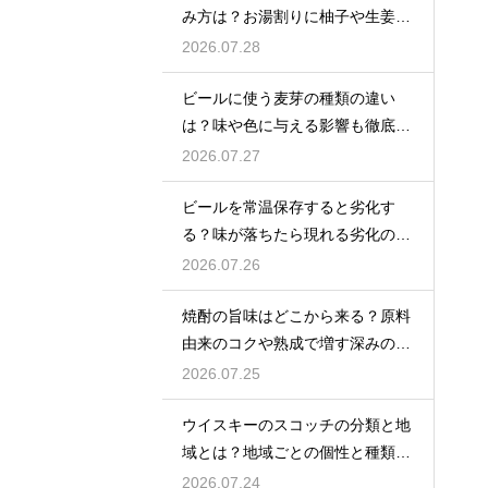
み方は？お湯割りに柚子や生姜を
加えてリラックス効果を実感
2026.07.28
ビールに使う麦芽の種類の違い
は？味や色に与える影響も徹底解
説
2026.07.27
ビールを常温保存すると劣化す
る？味が落ちたら現れる劣化のサ
インを解説
2026.07.26
焼酎の旨味はどこから来る？原料
由来のコクや熟成で増す深みの秘
密を解説
2026.07.25
ウイスキーのスコッチの分類と地
域とは？地域ごとの個性と種類を
解説
2026.07.24