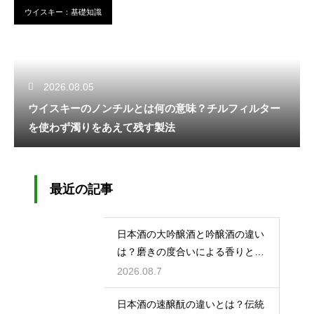
ウイスキー：基礎知識
2026.08.05
ウイスキーのノンチルとは何の意味？チルフィルター
を使わず濁りをあえて残す製法
最近の記事
日本酒の大吟醸酒と吟醸酒の違い
は？磨きの度合いによる香りと味
の差を解説
2026.08.7
日本酒の速醸酛の違いとは？伝統