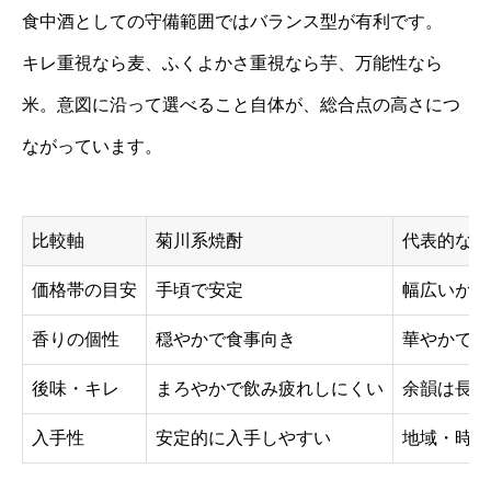
食中酒としての守備範囲ではバランス型が有利です。
キレ重視なら麦、ふくよかさ重視なら芋、万能性なら
米。意図に沿って選べること自体が、総合点の高さにつ
ながっています。
比較軸
菊川系焼酎
代表的な芋
価格帯の目安
手頃で安定
幅広いがや
香りの個性
穏やかで食事向き
華やかで甘
後味・キレ
まろやかで飲み疲れしにくい
余韻は長め
入手性
安定的に入手しやすい
地域・時期