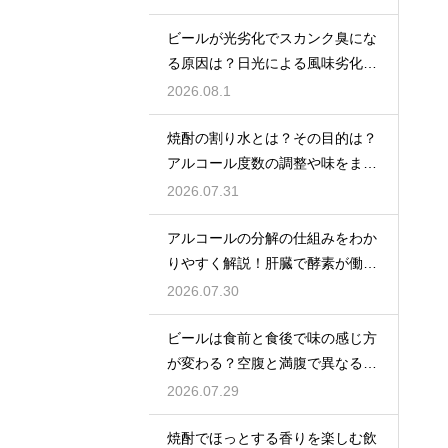
ビールが光劣化でスカンク臭にな
る原因は？日光による風味劣化を
解説
2026.08.1
焼酎の割り水とは？その目的は？
アルコール度数の調整や味をまろ
やかにする効果を解説
2026.07.31
アルコールの分解の仕組みをわか
りやすく解説！肝臓で酵素が働き
アセトアルデヒドに変化して無害
2026.07.30
化
ビールは食前と食後で味の感じ方
が変わる？空腹と満腹で異なる味
覚の感じ方を解説
2026.07.29
焼酎でほっとする香りを楽しむ飲