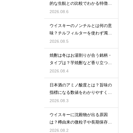
的な生酛との比較でわかる特徴を
解説
2026.08.6
ウイスキーのノンチルとは何の意
味？チルフィルターを使わず濁り
をあえて残す製法
2026.08.5
焼酎は冬はお湯割りが合う銘柄・
タイプは？芋焼酎など香り立つ本
格焼酎で体が温まる
2026.08.4
日本酒のアミノ酸度とは？旨味の
指標になる数値をわかりやすく解
説
2026.08.3
ウイスキーに沈殿物が出る原因
は？樽由来の微粒子や長期保存で
成分が析出するため
2026.08.2