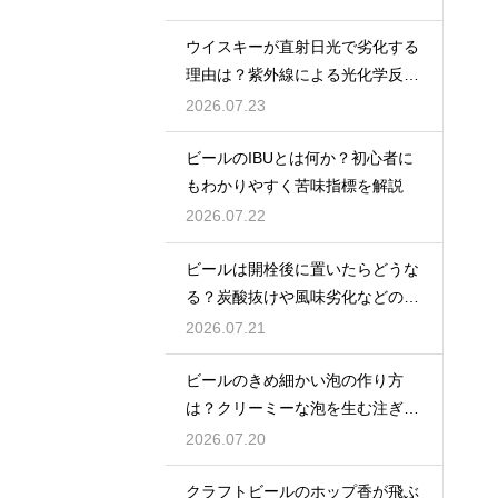
ウイスキーが直射日光で劣化する
理由は？紫外線による光化学反応
で風味が損なわれるため
2026.07.23
ビールのIBUとは何か？初心者に
もわかりやすく苦味指標を解説
2026.07.22
ビールは開栓後に置いたらどうな
る？炭酸抜けや風味劣化などの影
響を解説
2026.07.21
ビールのきめ細かい泡の作り方
は？クリーミーな泡を生む注ぎ方
のコツ
2026.07.20
クラフトビールのホップ香が飛ぶ