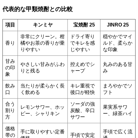
代表的な甲類焼酎との比較
項目
キンミヤ
宝焼酎 25
JINRO 25
非常にクリーン。柑
ドライ寄り
穏やかでマイ
香り
橘やお茶の香りが乗
でキレを感
ルド、柔らか
りやすい
じやすい
な印象
甘み
やさしい甘みがふわ
控えめでシ
丸みのある甘
の印
りと残る
ャープ
み
象
飲み
当たりが柔らかく長
キレ重視で
まろやかでソ
口
く飲める
後口が軽快
フト
合う
ソーダの強
レモンサワー、ホッ
果実系サワ
割り
炭酸、辛口
ピー、シャリキン
ー、緑茶ハイ
方
サワー
価格
手に取りやすい定番
手頃で広く流
帯の
手頃で安定