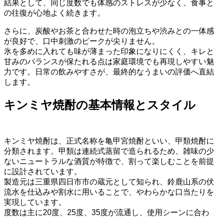
結果として、同じ度数でも体感のストレスが少なく、食事と
の往復が心地よく続きます。
さらに、炭酸やお茶と合わせた時の泡立ちや渋みとの一体感
が良好で、口中刺激のピークが尖りません。
氷を多めに入れても味が薄まった印象になりにくく、キレと
甘みのバランスが保たれる点は家庭環境でも再現しやすい魅
力です。日常の飲みやすさが、最終的なうまいの評価へ直結
します。
キンミヤ焼酎の基本情報とスタイル
キンミヤ焼酎は、正式名称を亀甲宮焼酎といい、甲類焼酎に
分類されます。甲類は連続式蒸留で造られるため、雑味の少
ないニュートラルな酒質が特徴で、割って楽しむことを前提
に設計されています。
製造元は三重県四日市市の蔵元として知られ、鈴鹿山系の伏
流水を仕込みや割水に用いることで、やわらかな口当たりを
実現しています。
度数は主に20度、25度、35度が流通し、使用シーンに合わ