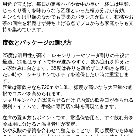
用途で言えば、毎日の定番ハイや食中の長い一杯には甲類、
じっくり香りを味わうなら乙類といった棲み分けが有効。
キンミヤは甲類のなかでも香味のバランスが良く、柑橘やお
茶の個性を邪魔せず持ち上げる点でプロからも家庭からも支
持を集めています。
度数とパッケージの選び方
25度は汎用性が高く、レモンサワーやソーダ割りの主役に
最適。20度はライトで杯が進みやすく、飲み疲れを抑えた
い家飲みに向きます。35度は香りを薄めずに力強さを残し
たい時や、シャリキンでボディを確保したい時に重宝しま
す。
容量は家飲みなら720mlや1.8L、頻度が高いなら大容量の選
択でコスパを高められます。
シャリキンパウチは凍らせるだけで均質の飲み口が得られる
便利アイテムで、手軽に専門店の味を再現できます。
在庫の置き方もポイントです。常温保管用と、すぐ飲む分を
冷蔵用に分けると温度管理が安定。
氷や炭酸の品質を合わせて整えることで、同じ度数でも体感