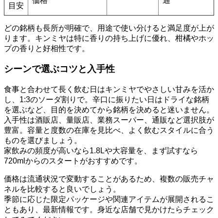
価格
通
目安
どの銘柄も長所が明確で、用途で使い分けると満足度が上が
ります。キンミヤは特に香りの持ち上げに優れ、柑橘やホッ
プの香りと好相性です。
シーンで選ぶコツと入手性
食事と合わせて長く飲む日はキンミヤでやさしい甘みを活か
し、1:3のソーダ割りで。辛口に振りたい日はドライな銘柄
を選ぶなど、目的を決めてから銘柄を決めると迷いません。
入手性は酒販店、量販店、業務スーパー、通販など選択肢が
豊富。容量と度数の在庫を見比べ、よく飲むスタイルに合う
ものを選びましょう。
家飲みの頻度が高いなら1.8Lや大容量を、まず試すなら
720mlからのスタートがおすすめです。
価格は流通状況で変動することがあるため、複数の販売チャ
ネルを比較すると良いでしょう。
季節に応じた限定パッケージや関連アイテムが展開されるこ
ともあり、最新情報です。身近な店舗で見かけたらチェック