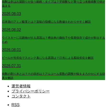
焼酎は冬はお湯割りが合う銘柄・タイプは？芋焼酎など香り立つ本格焼酎で体が
温まる
2026.08.03
日本酒のアミノ酸度とは？旨味の指標になる数値をわかりやすく解説
2026.08.02
ウイスキーに沈殿物が出る原因は？樽由来の微粒子や長期保存で成分が析出する
ため
2026.08.01
ビールが光劣化でスカンク臭になる原因は？日光による風味劣化を解説
2026.07.31
焼酎の割り水とは？その目的は？アルコール度数の調整や味をまろやかにする効
果を解説
運営者情報
プライバシーポリシー
コンタクト
RSS