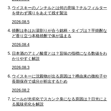
ウイスキーのノンチルとは何の意味？チルフィルター
を使わず濁りをあえて残す製法
2026.08.5
焼酎は冬はお湯割りが合う銘柄・タイプは？芋焼酎な
ど香り立つ本格焼酎で体が温まる
2026.08.4
日本酒のアミノ酸度とは？旨味の指標になる数値をわ
かりやすく解説
2026.08.3
ウイスキーに沈殿物が出る原因は？樽由来の微粒子や
長期保存で成分が析出するため
2026.08.2
ビールが光劣化でスカンク臭になる原因は？日光によ
る風味劣化を解説