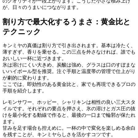
のクオリティが一段上がります。こうした小さな積み上げ
が、日々のうまいにつながります。
割り方で最大化するうまさ：黄金比と
テクニック
キンミヤの真価は割り方で引き出されます。基本は冷たく、
薄すぎず、香りを乗せる。この三点を外さなければ、誰でも
おいしい一杯に近づきます。
氷は溶けにくい大きめ、炭酸は強め、グラスは口のすぼまな
いハイボール型を推奨。注ぐ手順と温度帯の管理で仕上がり
が劇的に変わります。
ここでは、即効性のある黄金比と、家でも再現できるプロの
手順を紹介します。
レモンサワー、ホッピー、シャリキンは相性の良い三大スタ
イルです。それぞれの要点を押さえ、氷の溶けとガス圧の抜
けを最小化する動線で作ると、最後の一口まで輪郭が保たれ
ます。
甘みを足す場合も控えめに。一杯の中で変化を楽しめる余白
を残すことが、キンミヤらしさを活かすコツです。