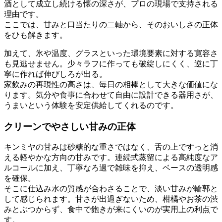
酒として成立し続ける懐の深さが、プロの現場で支持される
理由です。
ここでは、甘みと口当たりの二軸から、そのおいしさの正体
をひも解きます。
加えて、氷や温度、グラスといった環境要素に対する寛容さ
も見逃せません。少々ラフに作っても破綻しにくく、逆に丁
寧に作れば伸びしろが出る。
家飲みの再現性の高さは、毎日の相棒として大きな価値にな
ります。気分や食事に合わせて自由に設計できる器用さが、
うまいという体験を安定供給してくれるのです。
クリーンでやさしい甘みの正体
キンミヤの甘みは砂糖的な重さではなく、舌の上ですっと消
える軽やかな方向の甘みです。連続式蒸留による高純度なア
ルコールに加え、丁寧なろ過で雑味を抑え、ベースの透明感
を確保。
そこに仕込み水の質感が合わさることで、淡い甘みが輪郭と
して感じられます。甘さが出過ぎないため、柑橘やお茶の渋
みとぶつからず、食中で飽きが来にくいのが実用上の利点で
す。