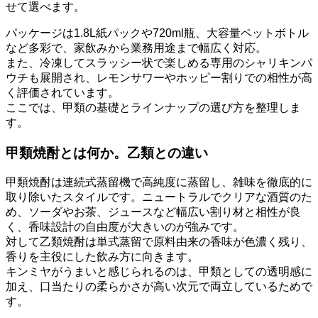
せて選べます。
パッケージは1.8L紙パックや720ml瓶、大容量ペットボトル
など多彩で、家飲みから業務用途まで幅広く対応。
また、冷凍してスラッシー状で楽しめる専用のシャリキンパ
ウチも展開され、レモンサワーやホッピー割りでの相性が高
く評価されています。
ここでは、甲類の基礎とラインナップの選び方を整理しま
す。
甲類焼酎とは何か。乙類との違い
甲類焼酎は連続式蒸留機で高純度に蒸留し、雑味を徹底的に
取り除いたスタイルです。ニュートラルでクリアな酒質のた
め、ソーダやお茶、ジュースなど幅広い割り材と相性が良
く、香味設計の自由度が大きいのが強みです。
対して乙類焼酎は単式蒸留で原料由来の香味が色濃く残り、
香りを主役にした飲み方に向きます。
キンミヤがうまいと感じられるのは、甲類としての透明感に
加え、口当たりの柔らかさが高い次元で両立しているためで
す。