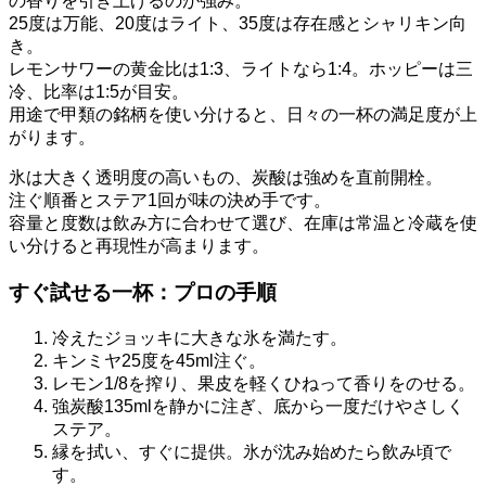
の香りを引き上げるのが強み。
25度は万能、20度はライト、35度は存在感とシャリキン向
き。
レモンサワーの黄金比は1:3、ライトなら1:4。ホッピーは三
冷、比率は1:5が目安。
用途で甲類の銘柄を使い分けると、日々の一杯の満足度が上
がります。
氷は大きく透明度の高いもの、炭酸は強めを直前開栓。
注ぐ順番とステア1回が味の決め手です。
容量と度数は飲み方に合わせて選び、在庫は常温と冷蔵を使
い分けると再現性が高まります。
すぐ試せる一杯：プロの手順
冷えたジョッキに大きな氷を満たす。
キンミヤ25度を45ml注ぐ。
レモン1/8を搾り、果皮を軽くひねって香りをのせる。
強炭酸135mlを静かに注ぎ、底から一度だけやさしく
ステア。
縁を拭い、すぐに提供。氷が沈み始めたら飲み頃で
す。