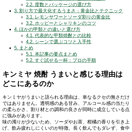
2.2.
度数とパッケージの選び方
3.
割り方で最大化するうまさ：黄金比とテクニック
3.1.
レモンサワーとソーダ割りの黄金比
3.2.
ホッピーとシャリキンのコツ
4.
ほかの甲類との違いと選び方
4.1.
代表的な甲類焼酎との比較
4.2.
シーンで選ぶコツと入手性
5.
まとめ
5.1.
本記事の要点まとめ
5.2.
すぐ試せる一杯：プロの手順
キンミヤ 焼酎 うまいと感じる理由は
どこにあるのか
キンミヤがうまいと語られる理由は、単なるクセの無さだけ
ではありません。透明感のある甘み、アルコール感の当たり
の柔らかさ、割り材との調和の良さが同時に成立している点
に強みがあります。
味の濁りが少ないため、ソーダやお茶、柑橘の香りを引き上
げ、飲み疲れしにくいのが特徴。長く飲んでもダレず、食中