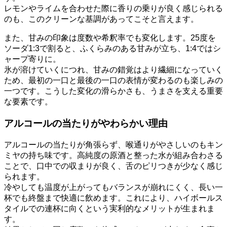
レモンやライムを合わせた際に香りの乗りが良く感じられる
のも、このクリーンな基調があってこそと言えます。
また、甘みの印象は度数や希釈率でも変化します。25度を
ソーダ1:3で割ると、ふくらみのある甘みが立ち、1:4ではシ
ャープ寄りに。
氷が溶けていくにつれ、甘みの錯覚はより繊細になっていく
ため、最初の一口と最後の一口の表情が変わるのも楽しみの
一つです。こうした変化の滑らかさも、うまさを支える重要
な要素です。
アルコールの当たりがやわらかい理由
アルコールの当たりが角張らず、喉通りがやさしいのもキン
ミヤの持ち味です。高純度の原酒と整った水が組み合わさる
ことで、口中での収まりが良く、舌のピリつきが少なく感じ
られます。
冷やしても温度が上がってもバランスが崩れにくく、長い一
杯でも終盤まで快適に飲めます。これにより、ハイボールス
タイルでの連杯に向くという実利的なメリットが生まれま
す。