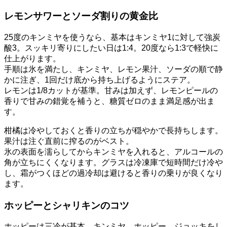
レモンサワーとソーダ割りの黄金比
25度のキンミヤを使うなら、基本はキンミヤ1に対して強炭
酸3。スッキリ寄りにしたい日は1:4。20度なら1:3で軽快に
仕上がります。
手順は氷を満たし、キンミヤ、レモン果汁、ソーダの順で静
かに注ぎ、1回だけ底から持ち上げるようにステア。
レモンは1/8カットが基準。甘みは加えず、レモンピールの
香りで甘みの錯覚を補うと、糖質ゼロのまま満足感が出ま
す。
柑橘は冷やしておくと香りの立ちが穏やかで長持ちします。
果汁は注ぐ直前に搾るのがベスト。
氷の表面を濡らしてからキンミヤを入れると、アルコールの
角が立ちにくくなります。グラスは冷凍庫で短時間だけ冷や
し、霜がつくほどの過冷却は避けると香りの乗りが良くなり
ます。
ホッピーとシャリキンのコツ
ホッピーは三冷が基本。キンミヤ、ホッピー、ジョッキをし