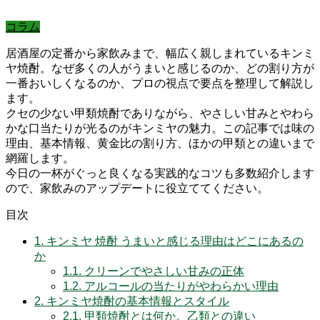
コラム
居酒屋の定番から家飲みまで、幅広く親しまれているキンミ
ヤ焼酎。なぜ多くの人がうまいと感じるのか、どの割り方が
一番おいしくなるのか、プロの視点で要点を整理して解説し
ます。
クセの少ない甲類焼酎でありながら、やさしい甘みとやわら
かな口当たりが光るのがキンミヤの魅力。この記事では味の
理由、基本情報、黄金比の割り方、ほかの甲類との違いまで
網羅します。
今日の一杯がぐっと良くなる実践的なコツも多数紹介します
ので、家飲みのアップデートに役立ててください。
目次
1.
キンミヤ 焼酎 うまいと感じる理由はどこにあるの
か
1.1.
クリーンでやさしい甘みの正体
1.2.
アルコールの当たりがやわらかい理由
2.
キンミヤ焼酎の基本情報とスタイル
2.1.
甲類焼酎とは何か。乙類との違い