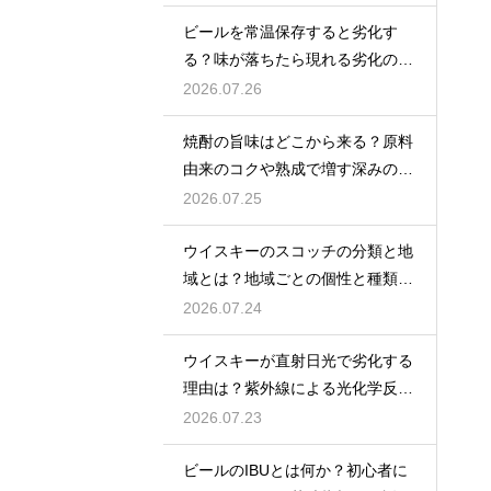
ビールを常温保存すると劣化す
る？味が落ちたら現れる劣化のサ
インを解説
2026.07.26
焼酎の旨味はどこから来る？原料
由来のコクや熟成で増す深みの秘
密を解説
2026.07.25
ウイスキーのスコッチの分類と地
域とは？地域ごとの個性と種類を
解説
2026.07.24
ウイスキーが直射日光で劣化する
理由は？紫外線による光化学反応
で風味が損なわれるため
2026.07.23
ビールのIBUとは何か？初心者に