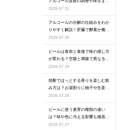
アルコール度数の調整や味をまろ
やかにする効果を解説
2026.07.31
アルコールの分解の仕組みをわか
りやすく解説！肝臓で酵素が働き
アセトアルデヒドに変化して無害
2026.07.30
化
ビールは食前と食後で味の感じ方
が変わる？空腹と満腹で異なる味
覚の感じ方を解説
2026.07.29
焼酎でほっとする香りを楽しむ飲
み方は？お湯割りに柚子や生姜を
加えてリラックス効果を実感
2026.07.28
ビールに使う麦芽の種類の違い
は？味や色に与える影響も徹底解
説
2026.07.27