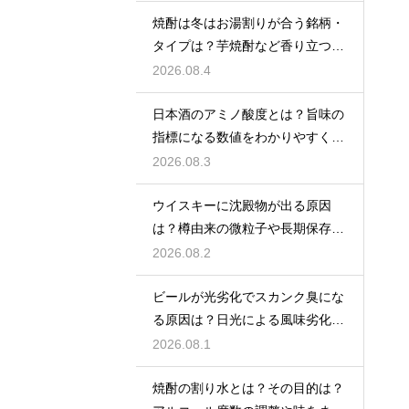
焼酎は冬はお湯割りが合う銘柄・
タイプは？芋焼酎など香り立つ本
格焼酎で体が温まる
2026.08.4
日本酒のアミノ酸度とは？旨味の
指標になる数値をわかりやすく解
説
2026.08.3
ウイスキーに沈殿物が出る原因
は？樽由来の微粒子や長期保存で
成分が析出するため
2026.08.2
ビールが光劣化でスカンク臭にな
る原因は？日光による風味劣化を
解説
2026.08.1
焼酎の割り水とは？その目的は？