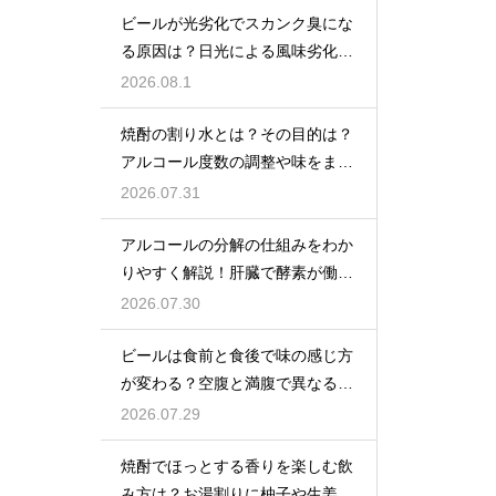
ビールが光劣化でスカンク臭にな
る原因は？日光による風味劣化を
解説
2026.08.1
焼酎の割り水とは？その目的は？
アルコール度数の調整や味をまろ
やかにする効果を解説
2026.07.31
アルコールの分解の仕組みをわか
りやすく解説！肝臓で酵素が働き
アセトアルデヒドに変化して無害
2026.07.30
化
ビールは食前と食後で味の感じ方
が変わる？空腹と満腹で異なる味
覚の感じ方を解説
2026.07.29
焼酎でほっとする香りを楽しむ飲
み方は？お湯割りに柚子や生姜を