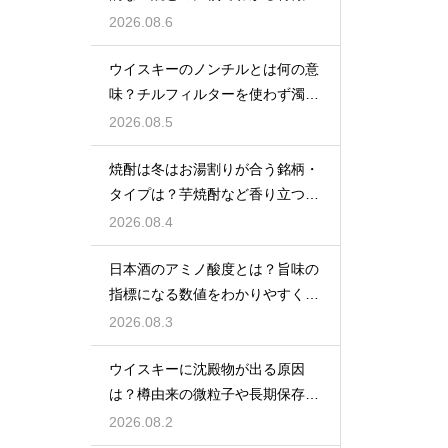
解説
2026.08.6
ウイスキーのノンチルとは何の意
味？チルフィルターを使わず濁り
をあえて残す製法
2026.08.5
焼酎は冬はお湯割りが合う銘柄・
タイプは？芋焼酎など香り立つ本
格焼酎で体が温まる
2026.08.4
日本酒のアミノ酸度とは？旨味の
指標になる数値をわかりやすく解
説
2026.08.3
ウイスキーに沈殿物が出る原因
は？樽由来の微粒子や長期保存で
成分が析出するため
2026.08.2