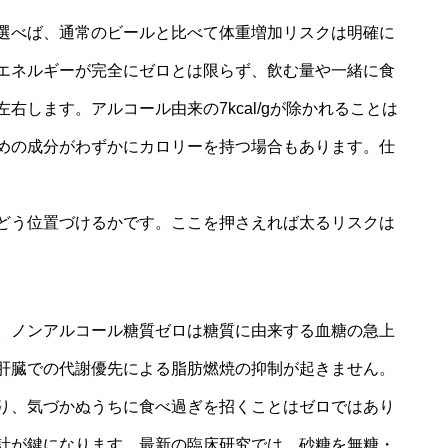
選べば、通常のビールと比べて体重増加リスクは明確に
エネルギーが完全にゼロとは限らず、飲む量や一緒に食
します。アルコール由来の7kcal/gが除かれることは
めの成分がわずかにカロリーを持つ場合もあります。仕
どう位置づけるかです。ここを押さえれば太るリスクは
。ノンアルコール糖質ゼロは糖質に由来する血糖の急上
肝臓での代謝優先による脂肪燃焼の抑制が起きません。
り、気づかぬうちに食べ過ぎを招くことはゼロではあり
計が鍵になります。最新の臨床研究では、砂糖を無糖・