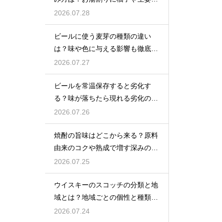
加えてリラックス効果を実感
2026.07.28
ビールに使う麦芽の種類の違い
は？味や色に与える影響も徹底解
説
2026.07.27
ビールを常温保存すると劣化す
る？味が落ちたら現れる劣化のサ
インを解説
2026.07.26
焼酎の旨味はどこから来る？原料
由来のコクや熟成で増す深みの秘
密を解説
2026.07.25
ウイスキーのスコッチの分類と地
域とは？地域ごとの個性と種類を
解説
2026.07.24