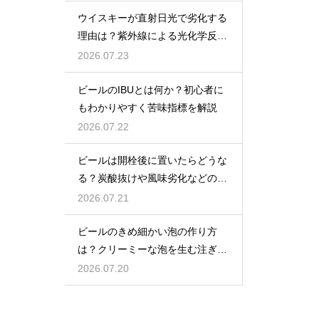
ウイスキーが直射日光で劣化する
理由は？紫外線による光化学反応
で風味が損なわれるため
2026.07.23
ビールのIBUとは何か？初心者に
もわかりやすく苦味指標を解説
2026.07.22
ビールは開栓後に置いたらどうな
る？炭酸抜けや風味劣化などの影
響を解説
2026.07.21
ビールのきめ細かい泡の作り方
は？クリーミーな泡を生む注ぎ方
のコツ
2026.07.20