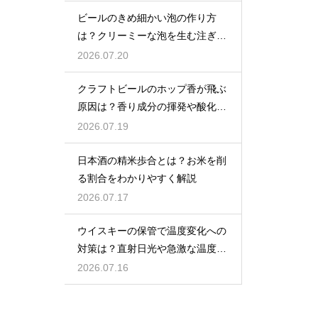
ビールのきめ細かい泡の作り方
は？クリーミーな泡を生む注ぎ方
のコツ
2026.07.20
クラフトビールのホップ香が飛ぶ
原因は？香り成分の揮発や酸化で
失われる理由を解説
2026.07.19
日本酒の精米歩合とは？お米を削
る割合をわかりやすく解説
2026.07.17
ウイスキーの保管で温度変化への
対策は？直射日光や急激な温度差
を避け、一定温度で保存
2026.07.16