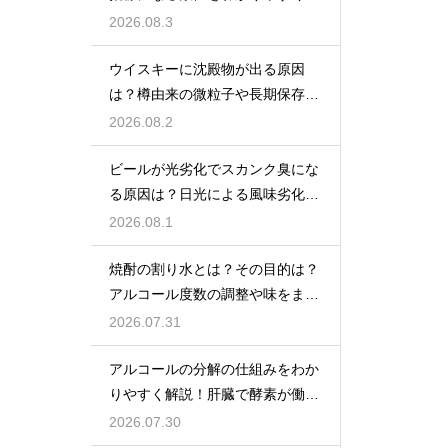
説
2026.08.3
ウイスキーに沈殿物が出る原因
は？樽由来の微粒子や長期保存で
成分が析出するため
2026.08.2
ビールが光劣化でスカンク臭にな
る原因は？日光による風味劣化を
解説
2026.08.1
焼酎の割り水とは？その目的は？
アルコール度数の調整や味をまろ
やかにする効果を解説
2026.07.31
アルコールの分解の仕組みをわか
りやすく解説！肝臓で酵素が働き
アセトアルデヒドに変化して無害
2026.07.30
化