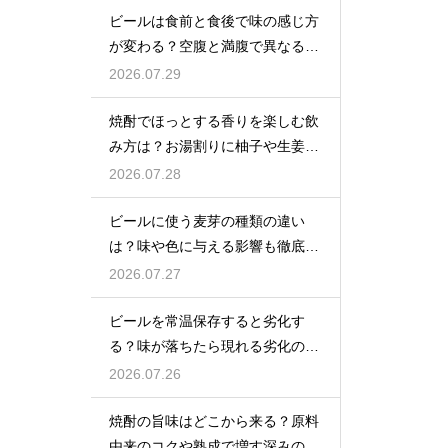
ビールは食前と食後で味の感じ方
が変わる？空腹と満腹で異なる味
覚の感じ方を解説
2026.07.29
焼酎でほっとする香りを楽しむ飲
み方は？お湯割りに柚子や生姜を
加えてリラックス効果を実感
2026.07.28
ビールに使う麦芽の種類の違い
は？味や色に与える影響も徹底解
説
2026.07.27
ビールを常温保存すると劣化す
る？味が落ちたら現れる劣化のサ
インを解説
2026.07.26
焼酎の旨味はどこから来る？原料
由来のコクや熟成で増す深みの秘