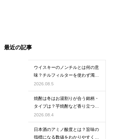
最近の記事
ウイスキーのノンチルとは何の意
味？チルフィルターを使わず濁り
をあえて残す製法
2026.08.5
焼酎は冬はお湯割りが合う銘柄・
タイプは？芋焼酎など香り立つ本
格焼酎で体が温まる
2026.08.4
日本酒のアミノ酸度とは？旨味の
指標になる数値をわかりやすく解