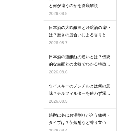
と何が違うのかを徹底解説
2026.08.8
日本酒の大吟醸酒と吟醸酒の違い
は？磨きの度合いによる香りと味
の差を解説
2026.08.7
日本酒の速醸酛の違いとは？伝統
的な生酛との比較でわかる特徴を
解説
2026.08.6
ウイスキーのノンチルとは何の意
味？チルフィルターを使わず濁り
をあえて残す製法
2026.08.5
焼酎は冬はお湯割りが合う銘柄・
タイプは？芋焼酎など香り立つ本
格焼酎で体が温まる
2026.08.4