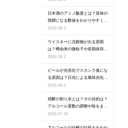
日本酒のアミノ酸度とは？旨味の
指標になる数値をわかりやすく解
説
2026.08.3
ウイスキーに沈殿物が出る原因
は？樽由来の微粒子や長期保存で
成分が析出するため
2026.08.2
ビールが光劣化でスカンク臭にな
る原因は？日光による風味劣化を
解説
2026.08.1
焼酎の割り水とは？その目的は？
アルコール度数の調整や味をまろ
やかにする効果を解説
2026.07.31
アルコールの分解の仕組みをわか