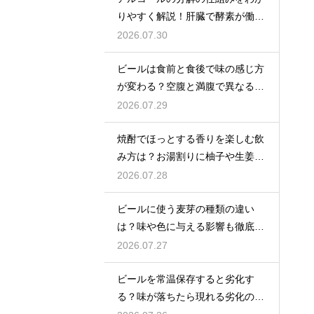
りやすく解説！肝臓で酵素が働き
アセトアルデヒドに変化して無害
2026.07.30
化
ビールは食前と食後で味の感じ方
が変わる？空腹と満腹で異なる味
覚の感じ方を解説
2026.07.29
焼酎でほっとする香りを楽しむ飲
み方は？お湯割りに柚子や生姜を
加えてリラックス効果を実感
2026.07.28
ビールに使う麦芽の種類の違い
は？味や色に与える影響も徹底解
説
2026.07.27
ビールを常温保存すると劣化す
る？味が落ちたら現れる劣化のサ
インを解説