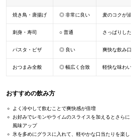
焼き鳥・唐揚げ
◎ 非常に良い
麦のコクが油っ
刺身・寿司
○ 普通
さっぱりした酸
パスタ・ピザ
◎ 良い
爽快な飲み口が
おつまみ全般
◎ 幅広く合致
軽快な味わいで
おすすめの飲み方
よく冷やして飲むことで爽快感が倍増
お好みでレモンやライムのスライスを加えるとさらに
風味アップ
氷を多めにグラスに入れて、軽やかな口当たりを楽し