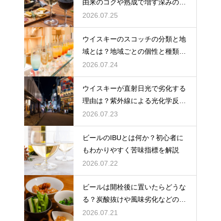
由来のコクや熟成で増す深みの秘
密を解説
2026.07.25
ウイスキーのスコッチの分類と地
域とは？地域ごとの個性と種類を
解説
2026.07.24
ウイスキーが直射日光で劣化する
理由は？紫外線による光化学反応
で風味が損なわれるため
2026.07.23
ビールのIBUとは何か？初心者に
もわかりやすく苦味指標を解説
2026.07.22
ビールは開栓後に置いたらどうな
る？炭酸抜けや風味劣化などの影
響を解説
2026.07.21