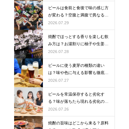
化
ビールは食前と食後で味の感じ方
が変わる？空腹と満腹で異なる味
覚の感じ方を解説
2026.07.29
焼酎でほっとする香りを楽しむ飲
み方は？お湯割りに柚子や生姜を
加えてリラックス効果を実感
2026.07.28
ビールに使う麦芽の種類の違い
は？味や色に与える影響も徹底解
説
2026.07.27
ビールを常温保存すると劣化す
る？味が落ちたら現れる劣化のサ
インを解説
2026.07.26
焼酎の旨味はどこから来る？原料