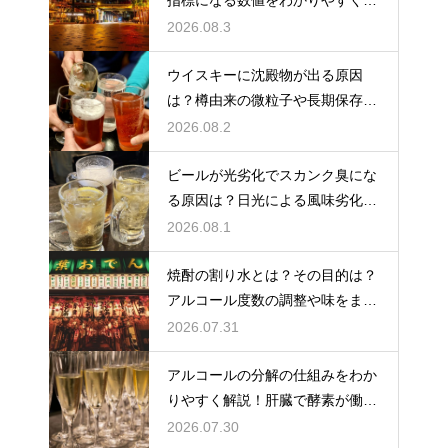
指標になる数値をわかりやすく解
説
2026.08.3
ウイスキーに沈殿物が出る原因
は？樽由来の微粒子や長期保存で
成分が析出するため
2026.08.2
ビールが光劣化でスカンク臭にな
る原因は？日光による風味劣化を
解説
2026.08.1
焼酎の割り水とは？その目的は？
アルコール度数の調整や味をまろ
やかにする効果を解説
2026.07.31
アルコールの分解の仕組みをわか
りやすく解説！肝臓で酵素が働き
アセトアルデヒドに変化して無害
2026.07.30