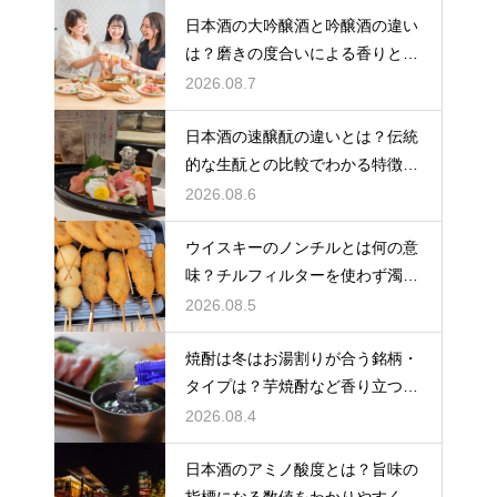
日本酒の大吟醸酒と吟醸酒の違い
は？磨きの度合いによる香りと味
の差を解説
2026.08.7
日本酒の速醸酛の違いとは？伝統
的な生酛との比較でわかる特徴を
解説
2026.08.6
ウイスキーのノンチルとは何の意
味？チルフィルターを使わず濁り
をあえて残す製法
2026.08.5
焼酎は冬はお湯割りが合う銘柄・
タイプは？芋焼酎など香り立つ本
格焼酎で体が温まる
2026.08.4
日本酒のアミノ酸度とは？旨味の