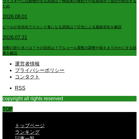
ウイスキーに沈殿物が出る原因は？樽由来の微粒子や長期保存で成分が析出する
ため
2026.08.01
ビールが光劣化でスカンク臭になる原因は？日光による風味劣化を解説
2026.07.31
焼酎の割り水とは？その目的は？アルコール度数の調整や味をまろやかにする効
果を解説
運営者情報
プライバシーポリシー
コンタクト
RSS
copyright all rights reserved
TOP
CLOSE
トップページ
ランキング
記事一覧