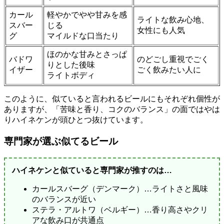
カール
軽やかでやや甘みを感
ライトな飲み心地、
スバー
じる
女性にも人気
グ
マイルドな口当たり
ほのかな甘みとさっぱ
バドワ
のどごし重視でごく
りとした後味
イザー
ごく飲みたい人に
ライトボディ
このように、似ていると言われるビールにもそれぞれ個性が
ありますが、「苦味と香り、コクのバランス」の面ではやは
りハイネケンが頭ひとつ抜けています。
専門家が選ぶ似てるビール
ハイネケンと似ていると専門家が推すのは…
カールスバーグ（デンマーク）…ライトさと風味
のバランスが近い
ステラ・アルトワ（ベルギー）…香り高さやクリ
アな飲み口が共通点