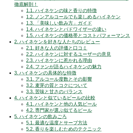
徹底解剖！
1.1.
ハイネケンの味と香りの特徴
1.2.
ノンアルコールでも楽しめるハイネケン
1.3.
「美味しい飲み方」ガイド
1.4.
ハイネケンとバドワイザーの違い
1.5.
ハイネケンの価格帯とコストパフォーマンス
2.
ハイネケンを好きな人たちのレビュー
2.1.
好きな人の評価と口コミ
2.2.
ハイネケンに対するユーザーの意見
2.3.
ハイネケンに惹かれる理由
2.4.
ファンが語るハイネケンの魅力
3.
ハイネケンの具体的な特徴
3.1.
アルコール度数とその影響
3.2.
麦芽の質とコクについて
3.3.
苦味と甘さのバランス
4.
ハイネケンと似ているビールの比較
4.1.
ハイネケンと他の人気ビール
4.2.
専門家が選ぶ似てるビール
5.
ハイネケンの飲みごろ
5.1.
最適な温度とサーブ方法
5.2.
香りを楽しむためのテクニック