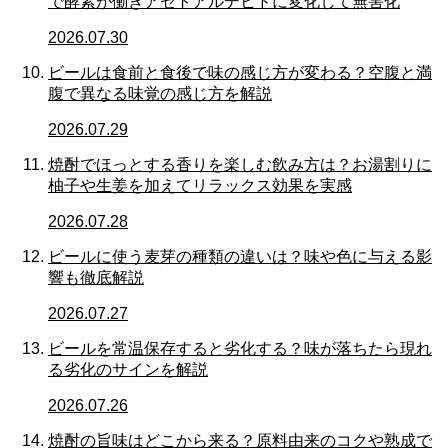
で酵素が働きアセトアルデヒドに変化して無害化
2026.07.30
ビールは食前と食後で味の感じ方が変わる？空腹と満
腹で異なる味覚の感じ方を解説
2026.07.29
焼酎でほっとする香りを楽しむ飲み方は？お湯割りに
柚子や生姜を加えてリラックス効果を実感
2026.07.28
ビールに使う麦芽の種類の違いは？味や色に与える影
響も徹底解説
2026.07.27
ビールを常温保存すると劣化する？味が落ちたら現れ
る劣化のサインを解説
2026.07.26
焼酎の旨味はどこから来る？原料由来のコクや熟成で