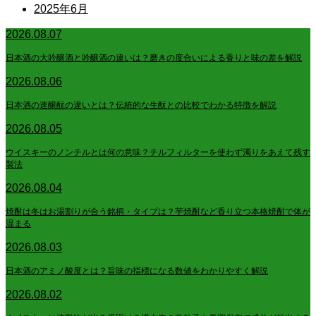
2025年6月
2026.08.07
日本酒の大吟醸酒と吟醸酒の違いは？磨きの度合いによる香りと味の差を解説
2026.08.06
日本酒の速醸酛の違いとは？伝統的な生酛との比較でわかる特徴を解説
2026.08.05
ウイスキーのノンチルとは何の意味？チルフィルターを使わず濁りをあえて残す
製法
2026.08.04
焼酎は冬はお湯割りが合う銘柄・タイプは？芋焼酎など香り立つ本格焼酎で体が
温まる
2026.08.03
日本酒のアミノ酸度とは？旨味の指標になる数値をわかりやすく解説
2026.08.02