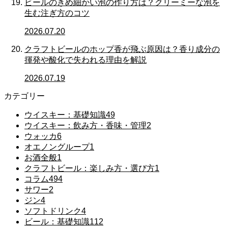
ビールのきめ細かい泡の作り方は？クリーミーな泡を
生む注ぎ方のコツ
2026.07.20
クラフトビールのホップ香が飛ぶ原因は？香り成分の
揮発や酸化で失われる理由を解説
2026.07.19
カテゴリー
ウイスキー：基礎知識
49
ウイスキー：飲み方・香味・管理
2
ウォッカ
6
オエノングループ
1
お酒全般
1
クラフトビール：楽しみ方・選び方
1
コラム
494
サワー
2
ジン
4
ソフトドリンク
4
ビール：基礎知識
112