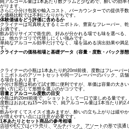
純アルコール量は1本あたり数グラムと少なめで、酔いの効率
がります。
さらに小分け包装や輸入コスト、バーカウンターでの提供手数
な価格比較では不利になりがちです。
体験価値をどう評価に含めるか
クライナーは写真映えするミニボトル、豊富なフレーバー、乾
お酒です。
飲み切りサイズで衛生的、好みが分かれる場でも味を選べる、
は、他カテゴリで代替しにくい強みです。
単純なアルコール効率だけでなく、場を温める演出効果や満足
す。
クライナーの価格相場と基礎データ（容量・度数・パック形態
クライナーの小瓶は1本あたり約20ml前後、度数はフレーバー
ミニボトルのアソートセットや同一フレーバーのパック、店舗
る場合もあります。
小分け形態は初めて試す際に便利ですが、単価は容量の大きい
使い方に応じて形態を選ぶのがコツです。
容量とアルコール度数の目安
小瓶は約20ml前後で、ショットとして一口で楽しめる量です
度数はおおむね15〜20％で、純アルコール量は1本当たり約2.
です。
飲みやすくてスイスイ進みますが、酔いの立ち上がりは緩やか
が増えやすい点には注意が必要です。
1本あたりとセット商品の参考相場
店頭やECではバラ売り、マルチパック、アソートの形で流通