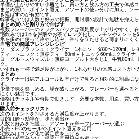
単価が上がりやすい小瓶でも、買い方と飲み方の工夫で体感コ
まとめ買い、ポイント還元、アソートの使い分けに加え、ソー
き延ばすのが有効です。
幹事視点では人数と好みの把握、開封順の設計で無駄を抑えら
まとめ買いと割り方で伸ばす
複数フレーバーのミックスパックは満足度が上がりやすく、在
宅飲みでは1本を炭酸やお茶でロング化し、レモンやミントを
氷を多めに使って冷やし込み、香りを立たせると薄まりにくく
自宅での簡単アレンジレシピ
ソーダスプラッシュ：クライナー1本にソーダ80〜120ml、レ
ティートニック：無糖ティー60ml＋トニック60mlにクライ
ヨーグルトスウィズル：無糖ヨーグルト大さじ1、牛乳80ml
ク。
いずれも一杯で満足度が上がり、1本あたりの体感コストが下
まとめ
クライナーは純アルコール効率だけで見ると相対的に割高にな
す。
少量で味を楽しめる、場が盛り上がる、フレーバーを選べると
にくい魅力です。
価格はチャネルや時期で動きます。必要な本数、用途、買い方
ります。
購入前チェックリスト
次のポイントを押さえると満足度が上がります。
目的は酔う効率か、味と演出か
人数と好みを把握し、アソートか単一フレーバーか選ぶ
小売・ECのセールやポイント還元を活用
宅飲みはロング化で満足度を上げる
開封は必要分だけ、保管は直射日光を避けて