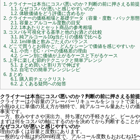
1.
クライナーは本当にコスパ悪いのか？判断の前に押さえる前提
1.1.
なぜコスパが悪いと感じやすいのか
1.2.
体験価値をどう評価に含めるか
2.
クライナーの価格相場と基礎データ（容量・度数・パック形態
2.1.
容量とアルコール度数の目安
2.2.
1本あたりとセット商品の参考相場
3.
コスパを可視化する基準と他のお酒との比較
3.1.
純アルコール10g当たりの価格で比べる
3.2.
1ml単価と飲みごたえのバランス
4.
どこで買うとお得かと、どんなシーンで価値を感じやすいか
4.1.
小売・EC・バーの価格差の理由
4.2.
シーン別に価値が上がるケースと下がるケース
5.
上手に楽しむ節約テクニックと簡単アレンジ
5.1.
まとめ買いと割り方で伸ばす
5.2.
自宅での簡単アレンジレシピ
6.
まとめ
6.1.
購入前チェックリスト
6.2.
よくある疑問への短答
クライナーは本当にコスパ悪いのか？判断の前に押さえる前提
クライナーは小容量のフレーバーリキュールをショットで楽し
小瓶ゆえに単価の見え方が独特で、純アルコール量あたりの価
事実です。
一方、飲みやすさや演出力、持ち運びの手軽さなど、ビールや
まずは何をコスパの軸にするのかを決めてから判断することが
なぜコスパが悪いと感じやすいのか
理由の多くは容量と度数にあります。
一般的な小瓶は約20ml程度で、アルコール度数もおおむね15〜