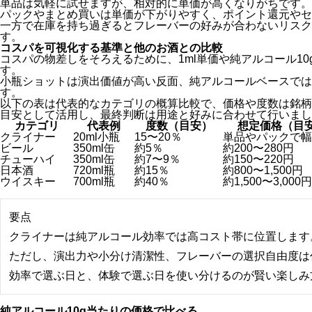
単品は気軽に試せますが、相対的に単価が高くなりがちです。
パックやまとめ買いは単価が下がりやすく、ポイント還元やセ
一方で在庫を持ち過ぎるとフレーバーの好みが合わないリスク
す。
コスパを可視化する基準と他のお酒との比較
コスパの物差しをそろえるために、1ml単価や純アルコール1
す。
小瓶ショットは演出価値が高い反面、純アルコールベースでは
す。
以下の表は代表的なカテゴリの概算比較で、価格や度数は銘柄
目安として活用し、最終判断は用途と好みに合わせて行いまし
カテゴリ
代表例
度数（目安）
想定価格（目
クライナー
20ml小瓶
15〜20％
単品やパックで幅
ビール
350ml缶
約5％
約200〜280円
チューハイ
350ml缶
約7〜9％
約150〜220円
日本酒
720ml瓶
約15％
約800〜1,500円
ウイスキー
700ml瓶
約40％
約1,500〜3,000円
要点
クライナーは純アルコール効率では高コスト帯に位置します
ただし、演出力や小分け清潔性、フレーバーの選択自由度は
効率で選ぶ日と、体験で選ぶ日を使い分けるのが賢い楽しみ
純アルコール10g当たりの価格で比べる