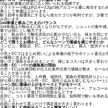
10gは飲酒量の目安に広く用いられる指標です。
クライナー小瓶は約2.4〜3.2gの純アルコール量に相当するた
果として単価は上がります。
酔う効率を最優先にするなら他カテゴリが有利ですが、少量で
み合います。
1ml単価と飲みごたえのバランス
1ml単価は小瓶ゆえに高くなりがちですが、ショットの集中
量では得にくい魅力です。
また、飲み切りで酸化劣化の心配が少ない点も、味を大切にす
量より体験を重視するシーンでは、十分にバリューを感じられ
どこで買うとお得かと、どんなシーンで価値を感じやすいか
コンビニ、量販店、EC、バーやクラブなど、購入・提供チャ
す。
小売とECではまとめ買いによる単価の低下やポイント還元が
が価格に含まれます。
使い方と場面を合わせることで、感じるコスパは大きく変わり
小売・EC・バーの価格差の理由
小売・ECは在庫回転や仕入れ条件次第で価格が動き、セール
ることがあります。
バーはグラスや氷、人件費、場所代、選曲や雰囲気作りといっ
持ち帰り前提なら小売・EC、場作り込みを楽しむならバーと
シーン別に価値が上がるケースと下がるケース
価値が上がるのは、乾杯の回数が多いパーティー、アルコール
り、フレーバーで遊びたい宅飲みなどです。
反対に、コスト重視で長時間飲む宴会、短時間で酔いを求める
でしょう。
目的に合わせて選ぶだけで満足度が大きく変わります。
上手に楽しむ節約テクニックと簡単アレンジ