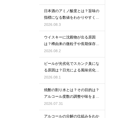
日本酒のアミノ酸度とは？旨味の
指標になる数値をわかりやすく解
説
2026.08.3
ウイスキーに沈殿物が出る原因
は？樽由来の微粒子や長期保存で
成分が析出するため
2026.08.2
ビールが光劣化でスカンク臭にな
る原因は？日光による風味劣化を
解説
2026.08.1
焼酎の割り水とは？その目的は？
アルコール度数の調整や味をまろ
やかにする効果を解説
2026.07.31
アルコールの分解の仕組みをわか