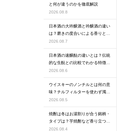
と何が違うのかを徹底解説
2026.08.8
日本酒の大吟醸酒と吟醸酒の違い
は？磨きの度合いによる香りと味
の差を解説
2026.08.7
日本酒の速醸酛の違いとは？伝統
的な生酛との比較でわかる特徴を
解説
2026.08.6
ウイスキーのノンチルとは何の意
味？チルフィルターを使わず濁り
をあえて残す製法
2026.08.5
焼酎は冬はお湯割りが合う銘柄・
タイプは？芋焼酎など香り立つ本
格焼酎で体が温まる
2026.08.4