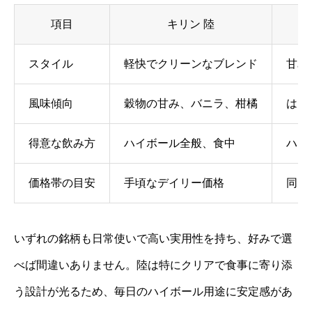
項目
キリン 陸
スタイル
軽快でクリーンなブレンド
甘み
風味傾向
穀物の甘み、バニラ、柑橘
はち
得意な飲み方
ハイボール全般、食中
ハイ
価格帯の目安
手頃なデイリー価格
同レ
いずれの銘柄も日常使いで高い実用性を持ち、好みで選
べば間違いありません。陸は特にクリアで食事に寄り添
う設計が光るため、毎日のハイボール用途に安定感があ