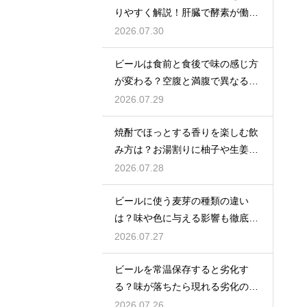
りやすく解説！肝臓で酵素が働き
アセトアルデヒドに変化して無害
2026.07.30
化
ビールは食前と食後で味の感じ方
が変わる？空腹と満腹で異なる味
覚の感じ方を解説
2026.07.29
焼酎でほっとする香りを楽しむ飲
み方は？お湯割りに柚子や生姜を
加えてリラックス効果を実感
2026.07.28
ビールに使う麦芽の種類の違い
は？味や色に与える影響も徹底解
説
2026.07.27
ビールを常温保存すると劣化す
る？味が落ちたら現れる劣化のサ
インを解説
2026.07.26