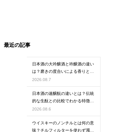
最近の記事
日本酒の大吟醸酒と吟醸酒の違い
は？磨きの度合いによる香りと味
の差を解説
2026.08.7
日本酒の速醸酛の違いとは？伝統
的な生酛との比較でわかる特徴を
解説
2026.08.6
ウイスキーのノンチルとは何の意
味？チルフィルターを使わず濁り