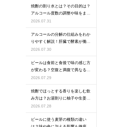
焼酎の割り水とは？その目的は？
アルコール度数の調整や味をまろ
やかにする効果を解説
2026.07.31
アルコールの分解の仕組みをわか
りやすく解説！肝臓で酵素が働き
アセトアルデヒドに変化して無害
2026.07.30
化
ビールは食前と食後で味の感じ方
が変わる？空腹と満腹で異なる味
覚の感じ方を解説
2026.07.29
焼酎でほっとする香りを楽しむ飲
み方は？お湯割りに柚子や生姜を
加えてリラックス効果を実感
2026.07.28
ビールに使う麦芽の種類の違い
は？味や色に与える影響も徹底解