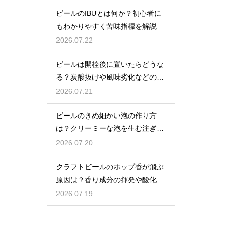
ビールのIBUとは何か？初心者に
もわかりやすく苦味指標を解説
2026.07.22
ビールは開栓後に置いたらどうな
る？炭酸抜けや風味劣化などの影
響を解説
2026.07.21
ビールのきめ細かい泡の作り方
は？クリーミーな泡を生む注ぎ方
のコツ
2026.07.20
クラフトビールのホップ香が飛ぶ
原因は？香り成分の揮発や酸化で
失われる理由を解説
2026.07.19