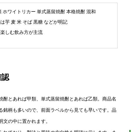
 ホワイトリカー 単式蒸留焼酎 本格焼酎 混和
芋 麦 米 そば 黒糖 などが明記
を楽しむ飲み方が主流
確認
焼酎とあれば甲類、単式蒸留焼酎とあれば乙類。商品名
る銘柄も多いので、前面ラベルから見ても早いです。品
明文の中に置かれます。