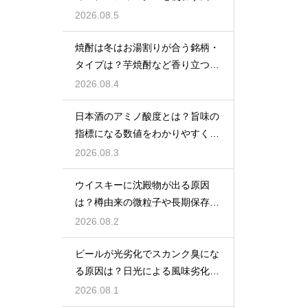
をあえて残す製法
2026.08.5
焼酎は冬はお湯割りが合う銘柄・
タイプは？芋焼酎など香り立つ本
格焼酎で体が温まる
2026.08.4
日本酒のアミノ酸度とは？旨味の
指標になる数値をわかりやすく解
説
2026.08.3
ウイスキーに沈殿物が出る原因
は？樽由来の微粒子や長期保存で
成分が析出するため
2026.08.2
ビールが光劣化でスカンク臭にな
る原因は？日光による風味劣化を
解説
2026.08.1