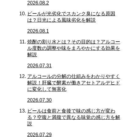
2026.08.2
ビールが光劣化でスカンク臭になる原因
は？日光による風味劣化を解説
2026.08.1
焼酎の割り水とは？その目的は？アルコー
ル度数の調整や味をまろやかにする効果を
解説
2026.07.31
アルコールの分解の仕組みをわかりやすく
解説！肝臓で酵素が働きアセトアルデヒド
に変化して無害化
2026.07.30
ビールは食前と食後で味の感じ方が変わ
る？空腹と満腹で異なる味覚の感じ方を解
説
2026.07.29