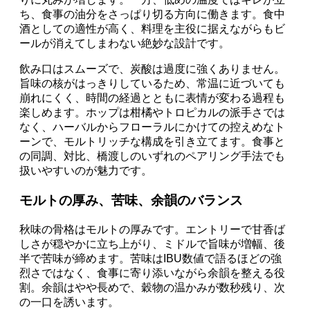
ち、食事の油分をさっぱり切る方向に働きます。食中
酒としての適性が高く、料理を主役に据えながらもビ
ールが消えてしまわない絶妙な設計です。
飲み口はスムーズで、炭酸は過度に強くありません。
旨味の核がはっきりしているため、常温に近づいても
崩れにくく、時間の経過とともに表情が変わる過程も
楽しめます。ホップは柑橘やトロピカルの派手さでは
なく、ハーバルからフローラルにかけての控えめなト
ーンで、モルトリッチな構成を引き立てます。食事と
の同調、対比、橋渡しのいずれのペアリング手法でも
扱いやすいのが魅力です。
モルトの厚み、苦味、余韻のバランス
秋味の骨格はモルトの厚みです。エントリーで甘香ば
しさが穏やかに立ち上がり、ミドルで旨味が増幅、後
半で苦味が締めます。苦味はIBU数値で語るほどの強
烈さではなく、食事に寄り添いながら余韻を整える役
割。余韻はやや長めで、穀物の温かみが数秒残り、次
の一口を誘います。