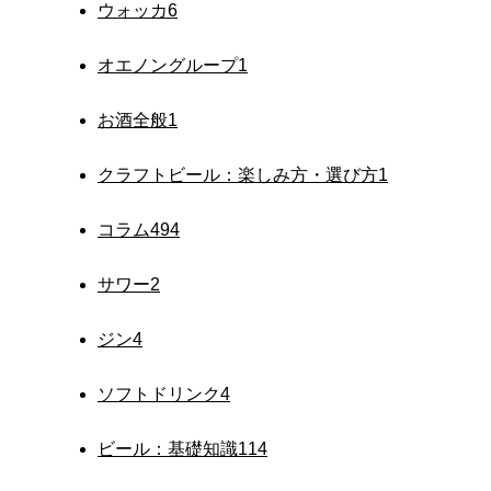
ウォッカ
6
オエノングループ
1
お酒全般
1
クラフトビール：楽しみ方・選び方
1
コラム
494
サワー
2
ジン
4
ソフトドリンク
4
ビール：基礎知識
114