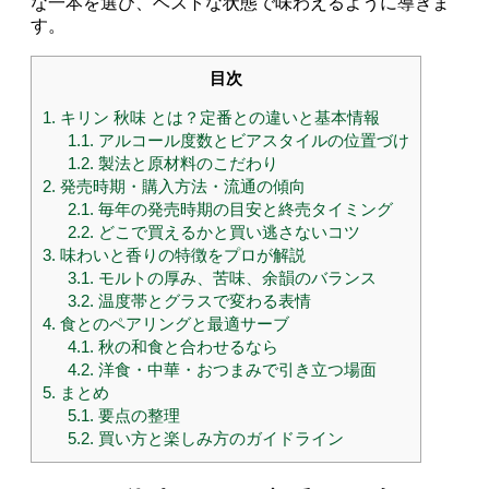
な一本を選び、ベストな状態で味わえるように導きま
す。
目次
1.
キリン 秋味 とは？定番との違いと基本情報
1.1.
アルコール度数とビアスタイルの位置づけ
1.2.
製法と原材料のこだわり
2.
発売時期・購入方法・流通の傾向
2.1.
毎年の発売時期の目安と終売タイミング
2.2.
どこで買えるかと買い逃さないコツ
3.
味わいと香りの特徴をプロが解説
3.1.
モルトの厚み、苦味、余韻のバランス
3.2.
温度帯とグラスで変わる表情
4.
食とのペアリングと最適サーブ
4.1.
秋の和食と合わせるなら
4.2.
洋食・中華・おつまみで引き立つ場面
5.
まとめ
5.1.
要点の整理
5.2.
買い方と楽しみ方のガイドライン