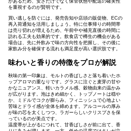
があるため、安さだけでなく保管状態や配送の確実性
を重視するのが賢明です。
買い逃しを防ぐには、発売告知や店頭の販促物、ECの
再入荷通知を活用しましょう。特に仕事帰りの時間帯
は売り切れが増えるため、午前中や補充直後の時間に
訪れる工夫も効果的です。飲食店で樽生の機会がある
場合は、先に外飲みで味の方向性を把握し、その後に
家飲み分を確保する流れも満足度が高い選択肢です。
味わいと香りの特徴をプロが解説
秋味の第一印象は、モルトの香ばしさと落ち着いたホ
ップアロマの重なりです。グラスに注ぐと麦芽の甘や
かなニュアンス、軽いカラメル感、穀物由来の温かみ
が広がります。泡はきめ細かく、トップノートは穏や
か、ミドルでコクが膨らみ、フィニッシュで心地よい
苦味とドライ感が全体を締めます。アルコールの厚み
が味の芯を太くしつつ、ラガーらしいクリスプさを保
っているのが美点です。
温度帯が上がるにつれて、甘香ばしさが前に出て、香
りに丸みが増します。一方、低めの温度ではキレが立