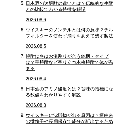
日本酒の速醸酛の違いとは？伝統的な生酛
との比較でわかる特徴を解説
2026.08.6
ウイスキーのノンチルとは何の意味？チル
フィルターを使わず濁りをあえて残す製法
2026.08.5
焼酎は冬はお湯割りが合う銘柄・タイプ
は？芋焼酎など香り立つ本格焼酎で体が温
まる
2026.08.4
日本酒のアミノ酸度とは？旨味の指標にな
る数値をわかりやすく解説
2026.08.3
ウイスキーに沈殿物が出る原因は？樽由来
の微粒子や長期保存で成分が析出するため