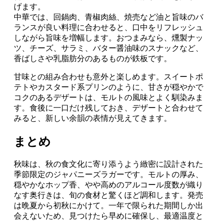
げます。
中華では、回鍋肉、青椒肉絲、焼売など油と旨味のバ
ランスが良い料理に合わせると、口中をリフレッシュ
しながら旨味を増幅します。おつまみなら、燻製ナッ
ツ、チーズ、サラミ、バター醤油味のスナックなど、
香ばしさや乳脂肪分のあるものが鉄板です。
甘味との組み合わせも意外と楽しめます。スイートポ
テトやカスタード系プリンのように、甘さが穏やかで
コクのあるデザートは、モルトの風味とよく馴染みま
す。食後に一口だけ残しておき、デザートと合わせて
みると、新しい余韻の表情が見えてきます。
まとめ
秋味は、秋の食文化に寄り添うよう緻密に設計された
季節限定のジャパニーズラガーです。モルトの厚み、
穏やかなホップ香、やや高めのアルコール度数が織り
なす奥行きは、旬の食材と驚くほど調和します。発売
は晩夏から初秋にかけて。一年で限られた期間しか出
会えないため、見つけたら早めに確保し、最適温度と