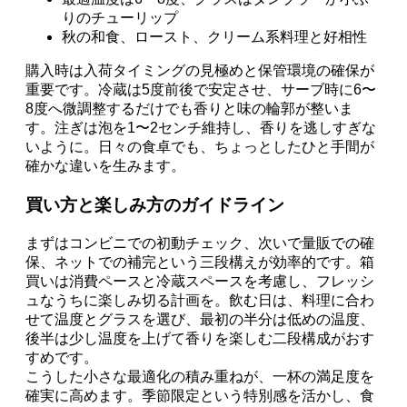
りのチューリップ
秋の和食、ロースト、クリーム系料理と好相性
購入時は入荷タイミングの見極めと保管環境の確保が
重要です。冷蔵は5度前後で安定させ、サーブ時に6〜
8度へ微調整するだけでも香りと味の輪郭が整いま
す。注ぎは泡を1〜2センチ維持し、香りを逃しすぎな
いように。日々の食卓でも、ちょっとしたひと手間が
確かな違いを生みます。
買い方と楽しみ方のガイドライン
まずはコンビニでの初動チェック、次いで量販での確
保、ネットでの補完という三段構えが効率的です。箱
買いは消費ペースと冷蔵スペースを考慮し、フレッシ
ュなうちに楽しみ切る計画を。飲む日は、料理に合わ
せて温度とグラスを選び、最初の半分は低めの温度、
後半は少し温度を上げて香りを楽しむ二段構成がおす
すめです。
こうした小さな最適化の積み重ねが、一杯の満足度を
確実に高めます。季節限定という特別感を活かし、食