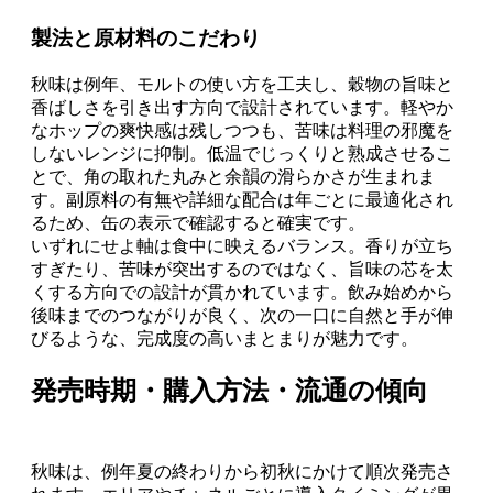
製法と原材料のこだわり
秋味は例年、モルトの使い方を工夫し、穀物の旨味と
香ばしさを引き出す方向で設計されています。軽やか
なホップの爽快感は残しつつも、苦味は料理の邪魔を
しないレンジに抑制。低温でじっくりと熟成させるこ
とで、角の取れた丸みと余韻の滑らかさが生まれま
す。副原料の有無や詳細な配合は年ごとに最適化され
るため、缶の表示で確認すると確実です。
いずれにせよ軸は食中に映えるバランス。香りが立ち
すぎたり、苦味が突出するのではなく、旨味の芯を太
くする方向での設計が貫かれています。飲み始めから
後味までのつながりが良く、次の一口に自然と手が伸
びるような、完成度の高いまとまりが魅力です。
発売時期・購入方法・流通の傾向
秋味は、例年夏の終わりから初秋にかけて順次発売さ