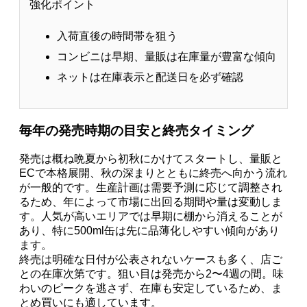
強化ポイント
入荷直後の時間帯を狙う
コンビニは早期、量販は在庫量が豊富な傾向
ネットは在庫表示と配送日を必ず確認
毎年の発売時期の目安と終売タイミング
発売は概ね晩夏から初秋にかけてスタートし、量販と
ECで本格展開、秋の深まりとともに終売へ向かう流れ
が一般的です。生産計画は需要予測に応じて調整され
るため、年によって市場に出回る期間や量は変動しま
す。人気が高いエリアでは早期に棚から消えることが
あり、特に500ml缶は先に品薄化しやすい傾向があり
ます。
終売は明確な日付が公表されないケースも多く、店ご
との在庫次第です。狙い目は発売から2〜4週の間。味
わいのピークを逃さず、在庫も安定しているため、ま
とめ買いにも適しています。