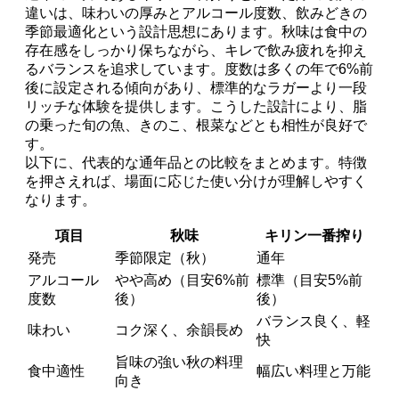
違いは、味わいの厚みとアルコール度数、飲みどきの
季節最適化という設計思想にあります。秋味は食中の
存在感をしっかり保ちながら、キレで飲み疲れを抑え
るバランスを追求しています。度数は多くの年で6%前
後に設定される傾向があり、標準的なラガーより一段
リッチな体験を提供します。こうした設計により、脂
の乗った旬の魚、きのこ、根菜などとも相性が良好で
す。
以下に、代表的な通年品との比較をまとめます。特徴
を押さえれば、場面に応じた使い分けが理解しやすく
なります。
項目
秋味
キリン一番搾り
発売
季節限定（秋）
通年
アルコール
やや高め（目安6%前
標準（目安5%前
度数
後）
後）
バランス良く、軽
味わい
コク深く、余韻長め
快
旨味の強い秋の料理
食中適性
幅広い料理と万能
向き