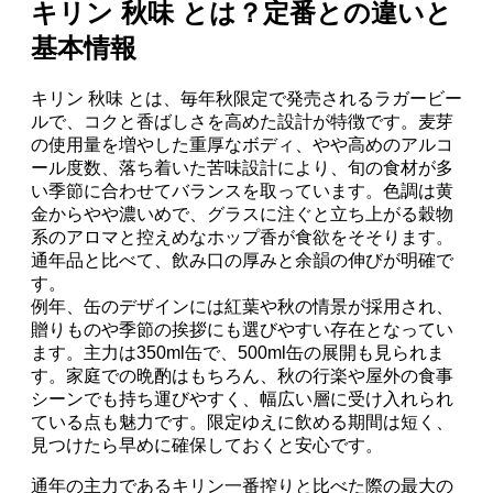
キリン 秋味 とは？定番との違いと
基本情報
キリン 秋味 とは、毎年秋限定で発売されるラガービー
ルで、コクと香ばしさを高めた設計が特徴です。麦芽
の使用量を増やした重厚なボディ、やや高めのアルコ
ール度数、落ち着いた苦味設計により、旬の食材が多
い季節に合わせてバランスを取っています。色調は黄
金からやや濃いめで、グラスに注ぐと立ち上がる穀物
系のアロマと控えめなホップ香が食欲をそそります。
通年品と比べて、飲み口の厚みと余韻の伸びが明確で
す。
例年、缶のデザインには紅葉や秋の情景が採用され、
贈りものや季節の挨拶にも選びやすい存在となってい
ます。主力は350ml缶で、500ml缶の展開も見られま
す。家庭での晩酌はもちろん、秋の行楽や屋外の食事
シーンでも持ち運びやすく、幅広い層に受け入れられ
ている点も魅力です。限定ゆえに飲める期間は短く、
見つけたら早めに確保しておくと安心です。
通年の主力であるキリン一番搾りと比べた際の最大の