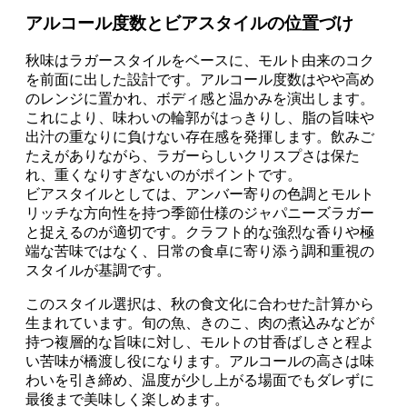
アルコール度数とビアスタイルの位置づけ
秋味はラガースタイルをベースに、モルト由来のコク
を前面に出した設計です。アルコール度数はやや高め
のレンジに置かれ、ボディ感と温かみを演出します。
これにより、味わいの輪郭がはっきりし、脂の旨味や
出汁の重なりに負けない存在感を発揮します。飲みご
たえがありながら、ラガーらしいクリスプさは保た
れ、重くなりすぎないのがポイントです。
ビアスタイルとしては、アンバー寄りの色調とモルト
リッチな方向性を持つ季節仕様のジャパニーズラガー
と捉えるのが適切です。クラフト的な強烈な香りや極
端な苦味ではなく、日常の食卓に寄り添う調和重視の
スタイルが基調です。
このスタイル選択は、秋の食文化に合わせた計算から
生まれています。旬の魚、きのこ、肉の煮込みなどが
持つ複層的な旨味に対し、モルトの甘香ばしさと程よ
い苦味が橋渡し役になります。アルコールの高さは味
わいを引き締め、温度が少し上がる場面でもダレずに
最後まで美味しく楽しめます。