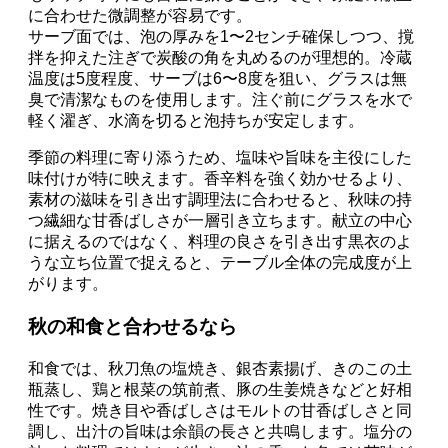
に合わせた微調整が容易です。
サーブ面では、泡の厚みを1〜2センチ確保しつつ、撹
拌を抑えた注ぎで炭酸の角を丸めるのが理想的。冷蔵
温度は5度程度、サーブは6〜8度を狙い、グラスは無
臭で清潔なものを使用します。注ぐ前にグラスを水で
軽く濯ぎ、水滴を切ると泡持ちが安定します。
季節の料理に寄り添うため、塩味や旨味を主役にした
味付けが特に映えます。香辛料を強く効かせるより、
素材の滋味を引き出す調理法に合わせると、秋味の持
つ繊細な甘香ばしさが一層引き立ちます。献立の中心
に据えるのではなく、料理の良さを引き出す黒衣のよ
うな立ち位置で捉えると、テーブル全体の完成度が上
がります。
秋の和食と合わせるなら
和食では、秋刀魚の塩焼き、銀杏素揚げ、きのこの土
瓶蒸し、鶏と根菜の筑前煮、豚の生姜焼きなどと好相
性です。焼き目や香ばしさはモルトの甘香ばしさと同
調し、出汁の旨味は余韻の長さと共鳴します。塩分の