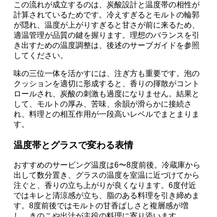
この流れが成立するのは、炭酸設計と温度帯の相性が
計算されているためです。冷えすぎるとモルトの輪郭
が隠れ、温度が上がりすぎると甘さが前に来るため、
適温管理が品質の鍵を握ります。理想のバランスを引
き出すための温度調整は、後述のサーブガイドを参照
してください。
味の三位一体を活かすには、注ぎ方も重要です。泡の
クッションを適切に形成すると、香りの揮散がコント
ロールされ、炭酸の刺激も過度になりません。結果と
して、モルトの厚み、苦味、余韻が滑らかに接続さ
れ、料理との相互作用が一段高いレベルでまとまりま
す。
温度帯とグラスで変わる表情
おすすめのサービング温度は6〜8度前後。冷蔵庫から
出して数分置き、グラスの温度を室温に近づけてから
注ぐと、香りの立ち上がりが良くなります。6度付近
ではキレと清涼感が立ち、脂のある料理を引き締めま
す。8度前後ではモルトの甘香ばしさと複層感が増
し、きのこや出汁が主役の料理に寄り添います。