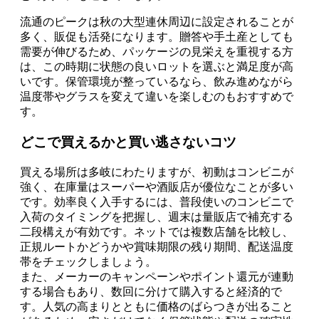
流通のピークは秋の大型連休周辺に設定されることが
多く、販促も活発になります。贈答や手土産としても
需要が伸びるため、パッケージの見栄えを重視する方
は、この時期に状態の良いロットを選ぶと満足度が高
いです。保管環境が整っているなら、飲み進めながら
温度帯やグラスを変えて違いを楽しむのもおすすめで
す。
どこで買えるかと買い逃さないコツ
買える場所は多岐にわたりますが、初動はコンビニが
強く、在庫量はスーパーや酒販店が優位なことが多い
です。効率良く入手するには、普段使いのコンビニで
入荷のタイミングを把握し、週末は量販店で補充する
二段構えが有効です。ネットでは複数店舗を比較し、
正規ルートかどうかや賞味期限の残り期間、配送温度
帯をチェックしましょう。
また、メーカーのキャンペーンやポイント還元が連動
する場合もあり、数回に分けて購入すると経済的で
す。人気の高まりとともに価格のばらつきが出ること