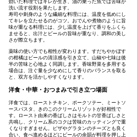
効いた料理ではキレが生き、油の乗った魚では苦味が
洗い流す役割を果たします。
寿司や刺身のような繊細な料理には、温度を低めにし
てキレを立たせるのがコツ。おでんや煮物のように旨
味が重なる料理には、少し温度を上げて香りをふくら
ませると、出汁とビールの旨味が重なり、調和の美し
さが際立ちます。
薬味の使い方でも相性が変わります。すだちやかぼす
の柑橘はビールの清涼感を引き立て、山椒や七味は後
半の苦味と心地よく同調します。香味野菜を多用する
場合は、注ぐ量を少なめにして香りのバランスを取る
と、双方を活かしやすくなります。
洋食・中華・おつまみで引き立つ場面
洋食では、ローストチキン、ポークソテー、ミートソ
ースパスタ、きのこのクリームリゾットが好相性で
す。ロースト由来の香ばしさはモルトの甘香ばしさと
共鳴し、クリーム系のコクは苦味のカッティングで重
くなりすぎません。ピザやグラタンのチーズとも良く
合い、食べ進めるほどにビールの余韻が料理を押し上