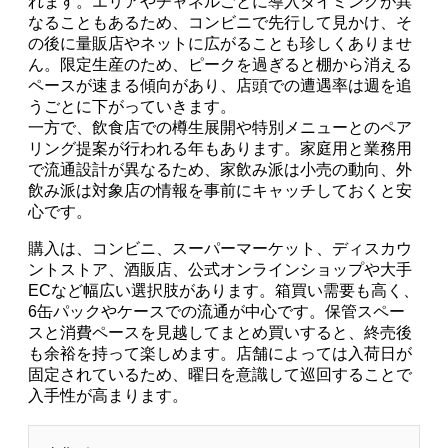
れます。エリアやチャネルごとに導入タイミングが異
なることもあるため、コンビニで先行して見かけ、そ
の後に量販店やネットに広がることも珍しくありませ
ん。限定生産のため、ピークを過ぎると棚から消える
ペースが速まる傾向があり、店頭での遭遇率は週を追
うごとに下がっていきます。
一方で、飲食店での樽生展開や特別メニューとのペア
リング提案が行われる年もあります。家庭用と業務用
で流通設計が異なるため、家飲み派は小売の動向、外
飲み派は対象店の情報を事前にキャッチしておくと安
心です。
購入は、コンビニ、スーパーマーケット、ディスカウ
ントストア、酒販店、公式オンラインショップや大手
ECなど幅広い選択肢があります。箱買い需要も高く、
6缶パックやケースでの流通が中心です。保管スペー
スと消費ペースを見越してまとめ買いすると、終売後
も余裕を持って楽しめます。店舗によっては入荷日が
固定されているため、曜日を意識して巡回することで
入手性が高まります。