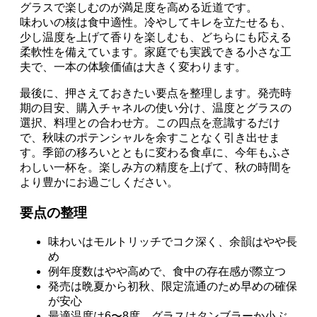
グラスで楽しむのが満足度を高める近道です。
味わいの核は食中適性。冷やしてキレを立たせるも、
少し温度を上げて香りを楽しむも、どちらにも応える
柔軟性を備えています。家庭でも実践できる小さな工
夫で、一本の体験価値は大きく変わります。
最後に、押さえておきたい要点を整理します。発売時
期の目安、購入チャネルの使い分け、温度とグラスの
選択、料理との合わせ方。この四点を意識するだけ
で、秋味のポテンシャルを余すことなく引き出せま
す。季節の移ろいとともに変わる食卓に、今年もふさ
わしい一杯を。楽しみ方の精度を上げて、秋の時間を
より豊かにお過ごしください。
要点の整理
味わいはモルトリッチでコク深く、余韻はやや長
め
例年度数はやや高めで、食中の存在感が際立つ
発売は晩夏から初秋、限定流通のため早めの確保
が安心
最適温度は6〜8度、グラスはタンブラーか小ぶ