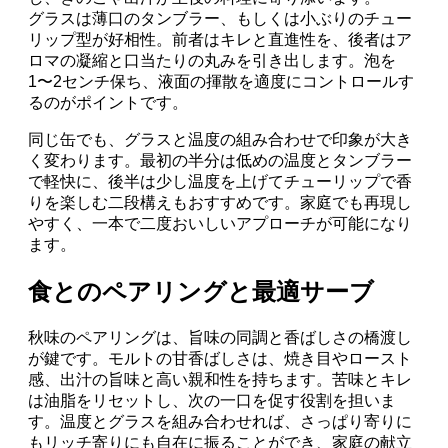
グラスは薄口のタンブラー、もしくは小ぶりのチュー
リップ型が好相性。前者はキレと直進性を、後者はア
ロマの凝縮と口当たりの丸みを引き出します。泡を
1〜2センチ保ち、液面の揮散を適度にコントロールす
るのがポイントです。
同じ缶でも、グラスと温度の組み合わせで印象が大き
く変わります。最初の半分は低めの温度とタンブラー
で軽快に、後半は少し温度を上げてチューリップで香
りを楽しむ二段構えもおすすめです。家庭でも再現し
やすく、一本で二度おいしいアプローチが可能になり
ます。
食とのペアリングと最適サーブ
秋味のペアリングは、旨味の同調と香ばしさの橋渡し
が鍵です。モルトの甘香ばしさは、焼き目やロースト
感、出汁の旨味と高い親和性を持ちます。苦味とキレ
は油脂をリセットし、次の一口を促す役割を担いま
す。温度とグラスを組み合わせれば、さっぱり寄りに
もリッチ寄りにも自在に振ることができ、家庭の献立