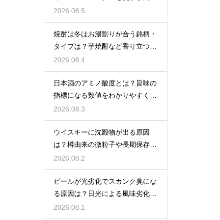
をあえて残す製法
2026.08.5
焼酎は冬はお湯割りが合う銘柄・
タイプは？芋焼酎など香り立つ本
格焼酎で体が温まる
2026.08.4
日本酒のアミノ酸度とは？旨味の
指標になる数値をわかりやすく解
説
2026.08.3
ウイスキーに沈殿物が出る原因
は？樽由来の微粒子や長期保存で
成分が析出するため
2026.08.2
ビールが光劣化でスカンク臭にな
る原因は？日光による風味劣化を
解説
2026.08.1