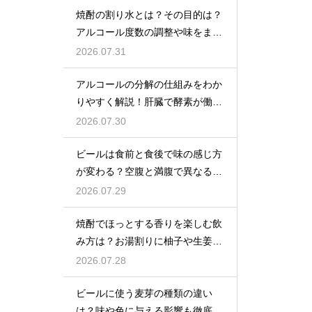
焼酎の割り水とは？その目的は？
アルコール度数の調整や味をまろ
やかにする効果を解説
2026.07.31
アルコールの分解の仕組みをわか
りやすく解説！肝臓で酵素が働き
アセトアルデヒドに変化して無害
2026.07.30
化
ビールは食前と食後で味の感じ方
が変わる？空腹と満腹で異なる味
覚の感じ方を解説
2026.07.29
焼酎でほっとする香りを楽しむ飲
み方は？お湯割りに柚子や生姜を
加えてリラックス効果を実感
2026.07.28
ビールに使う麦芽の種類の違い
は？味や色に与える影響も徹底解