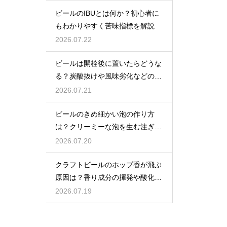
ビールのIBUとは何か？初心者に
もわかりやすく苦味指標を解説
2026.07.22
ビールは開栓後に置いたらどうな
る？炭酸抜けや風味劣化などの影
響を解説
2026.07.21
ビールのきめ細かい泡の作り方
は？クリーミーな泡を生む注ぎ方
のコツ
2026.07.20
クラフトビールのホップ香が飛ぶ
原因は？香り成分の揮発や酸化で
失われる理由を解説
2026.07.19