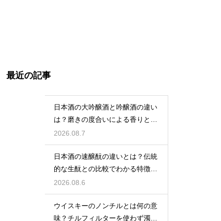
最近の記事
日本酒の大吟醸酒と吟醸酒の違い
は？磨きの度合いによる香りと味
の差を解説
2026.08.7
日本酒の速醸酛の違いとは？伝統
的な生酛との比較でわかる特徴を
解説
2026.08.6
ウイスキーのノンチルとは何の意
味？チルフィルターを使わず濁り