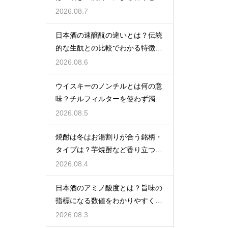
の差を解説
2026.08.7
日本酒の速醸酛の違いとは？伝統
的な生酛との比較でわかる特徴を
解説
2026.08.6
ウイスキーのノンチルとは何の意
味？チルフィルターを使わず濁り
をあえて残す製法
2026.08.5
焼酎は冬はお湯割りが合う銘柄・
タイプは？芋焼酎など香り立つ本
格焼酎で体が温まる
2026.08.4
日本酒のアミノ酸度とは？旨味の
指標になる数値をわかりやすく解
説
2026.08.3