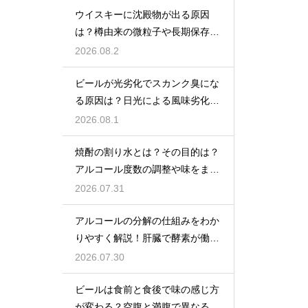
ウイスキーに沈殿物が出る原因
は？樽由来の微粒子や長期保存で
成分が析出するため
2026.08.2
ビールが光劣化でスカンク臭にな
る原因は？日光による風味劣化を
解説
2026.08.1
焼酎の割り水とは？その目的は？
アルコール度数の調整や味をまろ
やかにする効果を解説
2026.07.31
アルコールの分解の仕組みをわか
りやすく解説！肝臓で酵素が働き
アセトアルデヒドに変化して無害
2026.07.30
化
ビールは食前と食後で味の感じ方
が変わる？空腹と満腹で異なる味