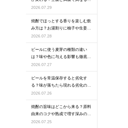
覚の感じ方を解説
2026.07.29
焼酎でほっとする香りを楽しむ飲
み方は？お湯割りに柚子や生姜を
加えてリラックス効果を実感
2026.07.28
ビールに使う麦芽の種類の違い
は？味や色に与える影響も徹底解
説
2026.07.27
ビールを常温保存すると劣化す
る？味が落ちたら現れる劣化のサ
インを解説
2026.07.26
焼酎の旨味はどこから来る？原料
由来のコクや熟成で増す深みの秘
密を解説
2026.07.25