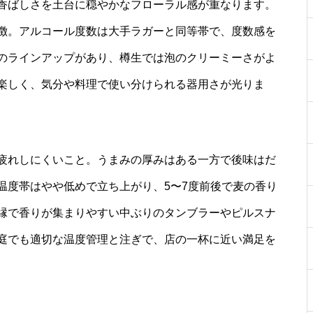
香ばしさを土台に穏やかなフローラル感が重なります。
徴。アルコール度数は大手ラガーと同等帯で、度数感を
のラインアップがあり、樽生では泡のクリーミーさがよ
楽しく、気分や料理で使い分けられる器用さが光りま
疲れしにくいこと。うまみの厚みはある一方で後味はだ
温度帯はやや低めで立ち上がり、5〜7度前後で麦の香り
縁で香りが集まりやすい中ぶりのタンブラーやピルスナ
庭でも適切な温度管理と注ぎで、店の一杯に近い満足を